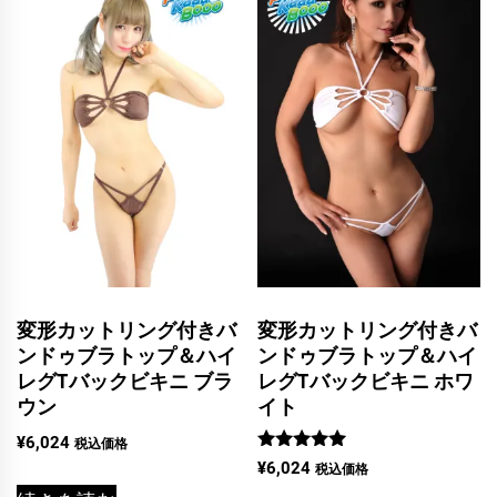
変形カットリング付きバ
変形カットリング付きバ
ンドゥブラトップ＆ハイ
ンドゥブラトップ＆ハイ
レグTバックビキニ ブラ
レグTバックビキニ ホワ
ウン
イト
¥
6,024
税込価格
5段階中
¥
6,024
税込価格
5.00
の評価