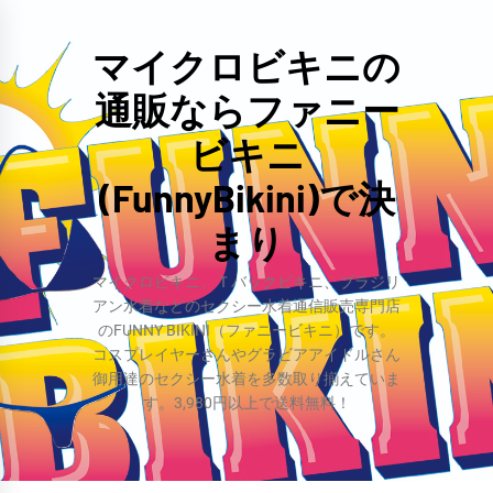
コ
ン
マイクロビキニの
テ
通販ならファニー
ン
ツ
ビキニ
へ
(FunnyBikini)で決
ス
まり
キ
ッ
マイクロビキニ、Ｔバックビキニ、ブラジリ
プ
アン水着などのセクシー水着通信販売専門店
のFUNNY BIKINI（ファニービキニ）です。
コスプレイヤーさんやグラビアアイドルさん
御用達のセクシー水着を多数取り揃えていま
す。3,980円以上で送料無料！