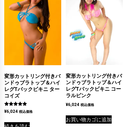
変形カットリング付きバ
変形カットリング付きバ
ンドゥブラトップ＆ハイ
ンドゥブラトップ＆ハイ
レグTバックビキニ コー
レグTバックビキニ ター
ラルピンク
コイズ
¥
6,024
税込価格
5段階中
¥
6,024
税込価格
5.00
お買い物カゴに追加
の評価
続きを読む