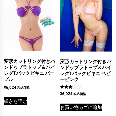
変形カットリング付きバ
変形カットリング付きバ
ンドゥブラトップ＆ハイ
ンドゥブラトップ＆ハイ
レグTバックビキニ パー
レグTバックビキニ ベビ
プル
ーピンク
¥
6,024
税込価格
5段階
¥
6,024
税込価格
中
続きを読む
3.00
の評価
お買い物カゴに追加