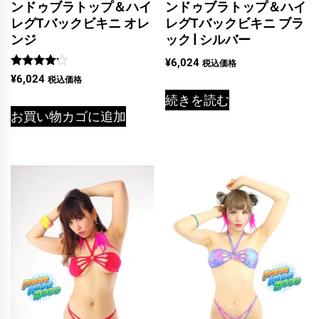
ンドゥブラトップ＆ハイ
ンドゥブラトップ＆ハイ
レグTバックビキニ オレ
レグTバックビキニ ブラ
ンジ
ック | シルバー
¥
6,024
税込価格
5段階中
¥
6,024
税込価格
4.00
の評価
続きを読む
お買い物カゴに追加