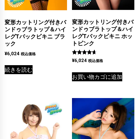
変形カットリング付きバ
変形カットリング付きバ
ンドゥブラトップ＆ハイ
ンドゥブラトップ＆ハイ
レグTバックビキニ ホッ
レグTバックビキニ ブラ
トピンク
ック
¥
6,024
税込価格
5段階中
¥
6,024
税込価格
4.50
の評価
続きを読む
お買い物カゴに追加