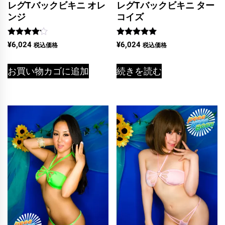
レグTバックビキニ オレ
レグTバックビキニ ター
ンジ
コイズ
5段階中
5段階中
¥
6,024
¥
6,024
税込価格
税込価格
4.00
5.00
の評価
の評価
お買い物カゴに追加
続きを読む