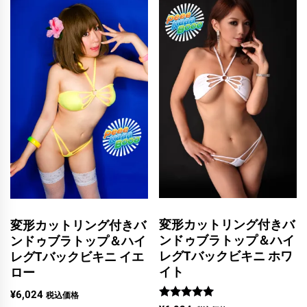
変形カットリング付きバ
変形カットリング付きバ
ンドゥブラトップ＆ハイ
ンドゥブラトップ＆ハイ
レグTバックビキニ ホワ
レグTバックビキニ イエ
イト
ロー
¥
6,024
税込価格
5段階中