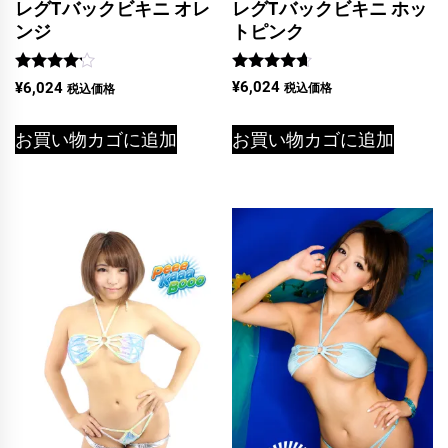
レグTバックビキニ ホッ
レグTバックビキニ オレ
トピンク
ンジ
5段階中
5段階中
¥
6,024
¥
6,024
税込価格
税込価格
4.50
4.00
の評価
の評価
お買い物カゴに追加
お買い物カゴに追加