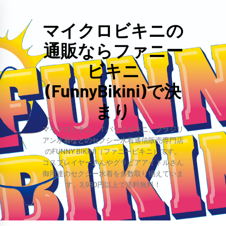
コ
ン
マイクロビキニの
テ
通販ならファニー
ン
ツ
ビキニ
へ
(FunnyBikini)で決
ス
まり
キ
ッ
マイクロビキニ、Ｔバックビキニ、ブラジリ
プ
アン水着などのセクシー水着通信販売専門店
のFUNNY BIKINI（ファニービキニ）です。
コスプレイヤーさんやグラビアアイドルさん
御用達のセクシー水着を多数取り揃えていま
す。3,980円以上で送料無料！