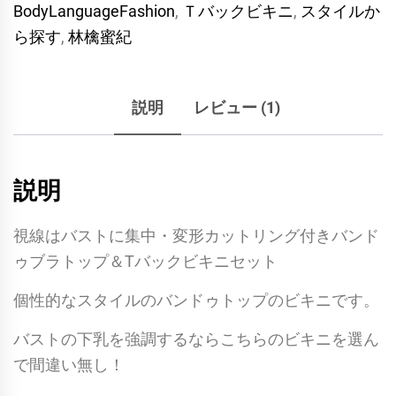
BodyLanguageFashion
,
Ｔバックビキニ
,
スタイルか
ト
ら探す
,
林檎蜜紀
リ
ン
グ
説明
レビュー (1)
付
き
バ
説明
ン
ド
視線はバストに集中・変形カットリング付きバンド
ゥ
ゥブラトップ＆Tバックビキニセット
ブ
ラ
個性的なスタイルのバンドゥトップのビキニです。
ト
バストの下乳を強調するならこちらのビキニを選ん
ッ
で間違い無し！
プ