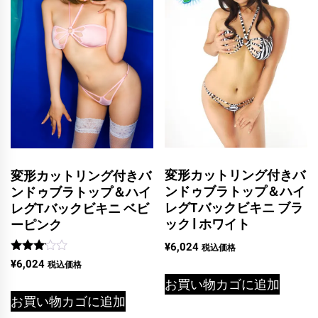
変形カットリング付きバ
変形カットリング付きバ
ンドゥブラトップ＆ハイ
ンドゥブラトップ＆ハイ
レグTバックビキニ ブラ
レグTバックビキニ ベビ
ック | ホワイト
ーピンク
¥
6,024
税込価格
5段階
¥
6,024
税込価格
中
お買い物カゴに追加
3.00
の評価
お買い物カゴに追加