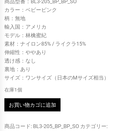
商品型番：BL3-205_BP_BP_SO
価のう
カラー：ベビーピンク
ち、
3.00
点
柄：無地
輸入国：アメリカ
モデル：林檎蜜紀
素材：ナイロン85% / ライクラ15%
伸縮性：ややあり
透け感：なし
裏地：あり
サイズ：ワンサイズ（日本のMサイズ相当）
在庫1個
変
お買い物カゴに追加
形
カ
商品コード:
BL3-205_BP_BP_SO
カテゴリー:
ッ