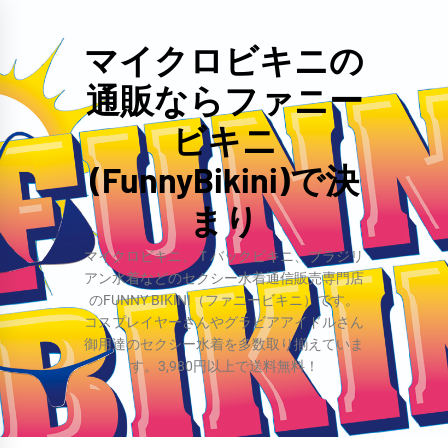
コ
ン
マイクロビキニの
テ
通販ならファニー
ン
ツ
ビキニ
へ
(FunnyBikini)で決
ス
まり
キ
ッ
マイクロビキニ、Ｔバックビキニ、ブラジリ
プ
アン水着などのセクシー水着通信販売専門店
のFUNNY BIKINI（ファニービキニ）です。
コスプレイヤーさんやグラビアアイドルさん
御用達のセクシー水着を多数取り揃えていま
す。3,980円以上で送料無料！