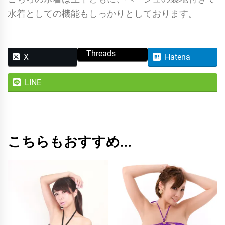
ン
水着としての機能もしっかりとしております。
ク
個
Threads
X
Hatena
LINE
こちらもおすすめ…