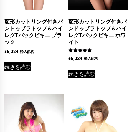
変形カットリング付きバ
変形カットリング付きバ
ンドゥブラトップ＆ハイ
ンドゥブラトップ＆ハイ
レグTバックビキニ ブラ
レグTバックビキニ ホワ
ック
イト
¥
6,024
税込価格
5段階中
¥
6,024
税込価格
5.00
の評価
続きを読む
続きを読む