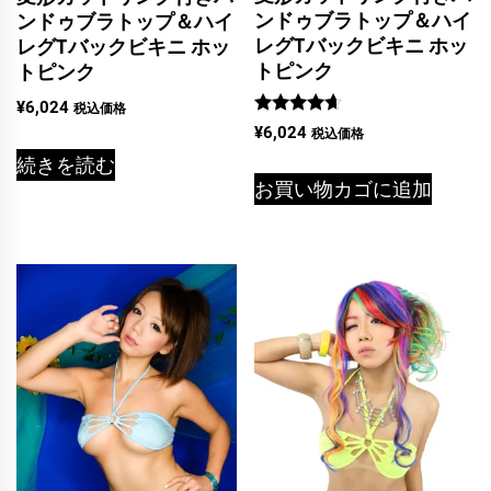
ンドゥブラトップ＆ハイ
ンドゥブラトップ＆ハイ
レグTバックビキニ ホッ
レグTバックビキニ ホッ
トピンク
トピンク
¥
6,024
税込価格
5段階中
¥
6,024
税込価格
4.50
の評価
続きを読む
お買い物カゴに追加