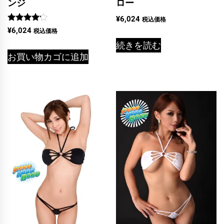
ンジ
ロー
¥
6,024
税込価格
5段階中
¥
6,024
税込価格
4.00
の評価
続きを読む
お買い物カゴに追加