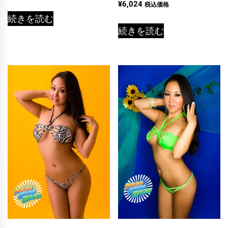
5段階中
¥
6,024
税込価格
5.00
続きを読む
の評価
続きを読む