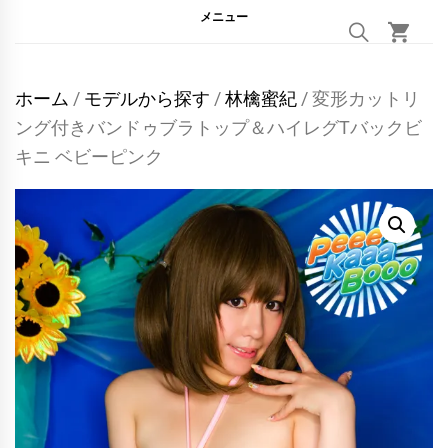
メニュー
ホーム
/
モデルから探す
/
林檎蜜紀
/ 変形カットリ
ング付きバンドゥブラトップ＆ハイレグTバックビ
キニ ベビーピンク