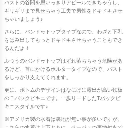
＆
バストの谷間を思いっきりアピールできちゃうし、
ハ
ギリギリまで見せちゃう工夫で男性をドキドキさせ
イ
ちゃいましょう♪
レ
さらに、バンドゥトップタイプなので、わざと下乳
グ
をはみ出してもっとドキドキさせちゃうこともでき
T
るんだよ！
バ
ッ
ふつうのバンドゥトップはずれ落ちちゃう危険があ
ク
るけど、首にかけるホルタータイプなので、バスト
ビ
をしっかり支えてくれます。
キ
更に、ボトムのデザインはなにげに露出が高い鉄板
ニ
のＴバックビキニです。一歩リードしたTバックビ
ベ
キニスタイルです♪
ビ
ー
※アメリカ製の水着は裏地が無い事が多いですが、
ピ
こちらの水着は上下ともに、ベージュの裏地付きで