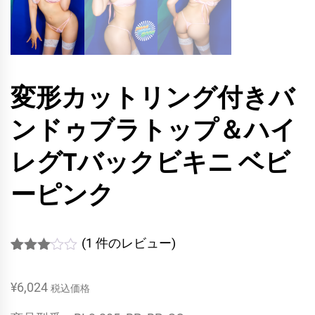
変形カットリング付きバ
ンドゥブラトップ＆ハイ
レグTバックビキニ ベビ
ーピンク
(
1
件のレビュー)
1
件の利
用者評
¥
6,024
価に基
税込価格
づく5
段階評