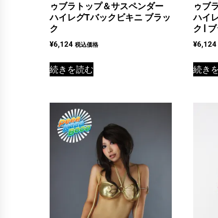
ゥブラトップ＆サスペンダー
ゥブ
ハイレグTバックビキニ ブラッ
ハイレ
ク
ク | 
¥
6,124
¥
6,124
税込価格
続きを読む
続き