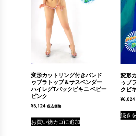
変形カットリング付きバンド
変形
ゥブラトップ＆サスペンダー
ゥブ
ハイレグTバックビキニ ベビー
クビキ
ピンク
¥
6,024
¥
6,124
税込価格
続き
お買い物カゴに追加