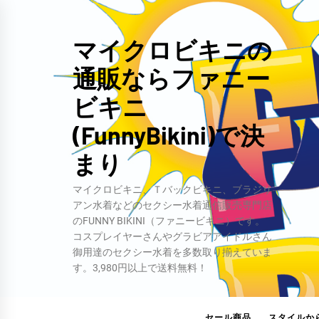
コ
ン
マイクロビキニの
テ
通販ならファニー
ン
ツ
ビキニ
へ
(FunnyBikini)で決
ス
キ
まり
ッ
マイクロビキニ、Ｔバックビキニ、ブラジリ
プ
アン水着などのセクシー水着通信販売専門店
のFUNNY BIKINI（ファニービキニ）です。
コスプレイヤーさんやグラビアアイドルさん
御用達のセクシー水着を多数取り揃えていま
す。3,980円以上で送料無料！
セール商品
スタイルか