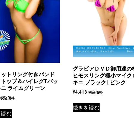
グラビアＤＶＤ御用達の
カットリング付きバンド
ヒモスリング極小マイク
ラトップ＆ハイレグTバッ
キニ ブラック | ピンク
ニ ライムグリーン
¥
4,413
税込価格
税込価格
続きを読む
を読む