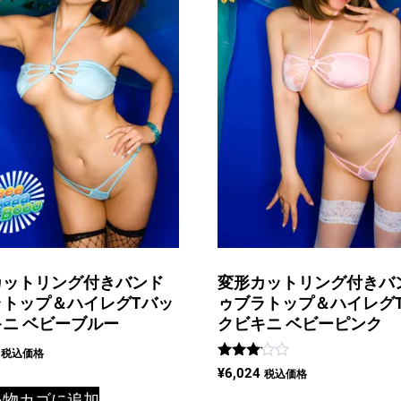
カットリング付きバンド
変形カットリング付きバ
ラトップ＆ハイレグTバッ
ゥブラトップ＆ハイレグ
ニ ベビーブルー
クビキニ ベビーピンク
税込価格
5段階
¥
6,024
税込価格
中
3.00
い物カゴに追加