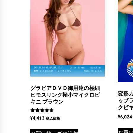
グラビアＤＶＤ御用達の極細
変形
ヒモスリング極小マイクロビ
ゥブ
キニ ブラウン
クビキ
¥
6,024
5段階中
¥
4,413
税込価格
4.50
の評価
お買