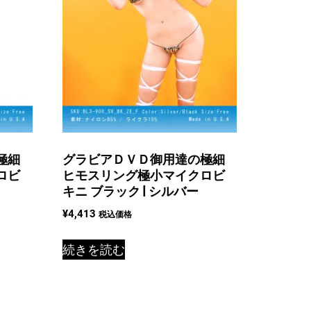
極細
グラビアＤＶＤ御用達の極細
ロビ
ヒモスリング極小マイクロビ
キニ ブラック | シルバー
¥
4,413
税込価格
続きを読む