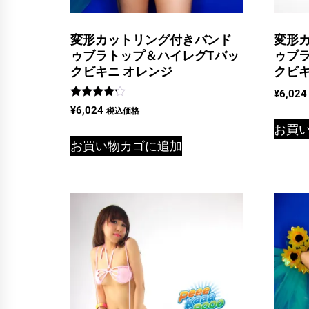
変形
変形カットリング付きバンド
ゥブ
ゥブラトップ＆ハイレグTバッ
クビキ
クビキニ オレンジ
¥
6,024
5段階中
¥
6,024
税込価格
4.00
お買
の評価
お買い物カゴに追加