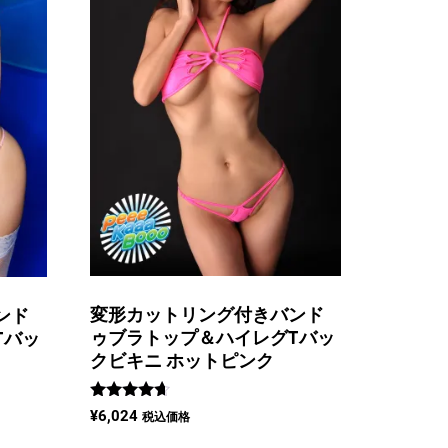
変形カットリング付きバンド
ンド
ゥブラトップ＆ハイレグTバッ
Tバッ
クビキニ ホットピンク
5段階中
¥
6,024
税込価格
4.50
の評価