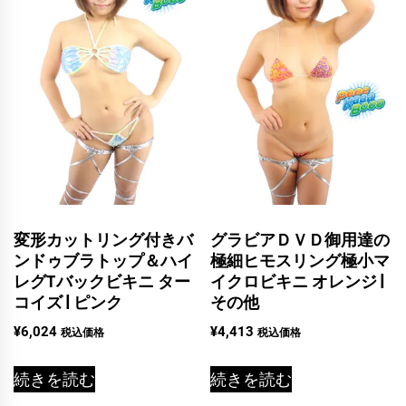
変形カットリング付きバ
グラビアＤＶＤ御用達の
ンドゥブラトップ＆ハイ
極細ヒモスリング極小マ
レグTバックビキニ ター
イクロビキニ オレンジ |
コイズ | ピンク
その他
¥
6,024
¥
4,413
税込価格
税込価格
続きを読む
続きを読む