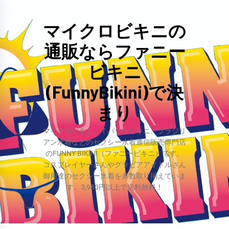
コ
ン
マイクロビキニの
テ
通販ならファニー
ン
ツ
ビキニ
へ
(FunnyBikini)で決
ス
まり
キ
ッ
マイクロビキニ、Ｔバックビキニ、ブラジリ
プ
アン水着などのセクシー水着通信販売専門店
のFUNNY BIKINI（ファニービキニ）です。
コスプレイヤーさんやグラビアアイドルさん
御用達のセクシー水着を多数取り揃えていま
す。3,980円以上で送料無料！