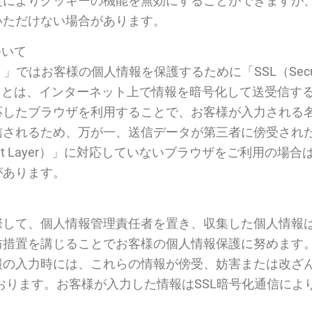
よりクッキーの機能を無効にすることができますが、「ファ
いただけない場合があります。
について
i）」ではお客様の個人情報を保護するために「SSL（Secure
t Layer）」とは、インターネット上で情報を暗号化して送
応したブラウザを利用することで、お客様が入力される
信されるため、万が一、送信データが第三者に傍受され
Socket Layer）」に対応していないブラウザをご利用
があります。
際して、個人情報管理責任者を置き、収集した個人情報
置を講じることでお客様の個人情報保護に努めます。「ファ
の入力時には、これらの情報が傍受、妨害または改ざんされ
使用しております。お客様が入力した情報はSSL暗号化通信に