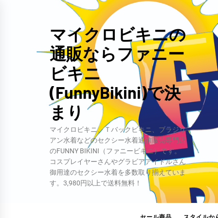
コ
ン
マイクロビキニの
テ
通販ならファニー
ン
ツ
ビキニ
へ
(FunnyBikini)で決
ス
キ
まり
ッ
マイクロビキニ、Ｔバックビキニ、ブラジリ
プ
アン水着などのセクシー水着通信販売専門店
のFUNNY BIKINI（ファニービキニ）です。
コスプレイヤーさんやグラビアアイドルさん
御用達のセクシー水着を多数取り揃えていま
す。3,980円以上で送料無料！
セール商品
スタイルか