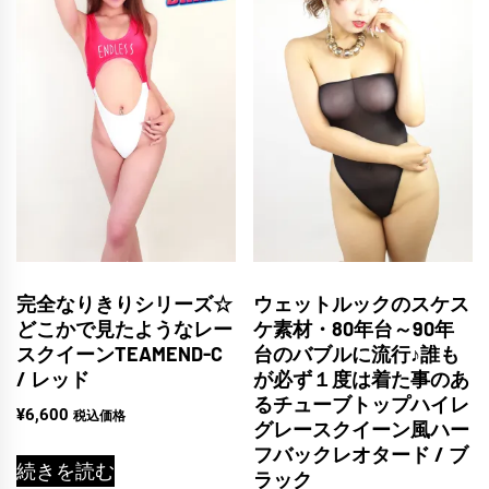
完全なりきりシリーズ☆
ウェットルックのスケス
どこかで見たようなレー
ケ素材・80年台～90年
スクイーンTEAMEND-C
台のバブルに流行♪誰も
/ レッド
が必ず１度は着た事のあ
るチューブトップハイレ
¥
6,600
税込価格
グレースクイーン風ハー
フバックレオタード / ブ
続きを読む
ラック