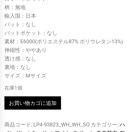
柄：無地
輸入国：日本
パット：なし
パットポケット：なし
素材：E6000(ポリエステル87% ポリウレタン13%)
伸縮性：ややあり
透け感：なし
裏地：なし
サイズ：Mサイズ
在庫1個
[93823]
お買い物カゴに追加
モ
ノ
商品コード:
LP4-93823_WH_WH_SO
カテゴリー:
ハ
キ