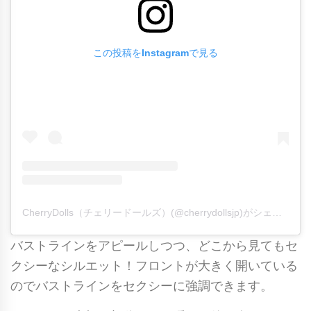
バ
ッ
この投稿をInstagramで見る
ク
レ
オ
タ
ー
ド
/
ホ
CherryDolls（チェリードールズ）(@cherrydollsjp)がシェアした投稿
ワ
イ
バストラインをアピールしつつ、どこから見てもセ
ト
クシーなシルエット！フロントが大きく開いている
個
のでバストラインをセクシーに強調できます。