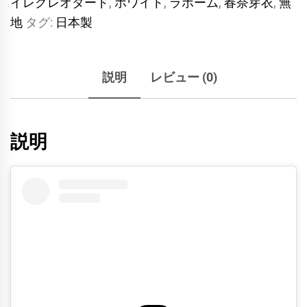
イレグレオタード
,
ホワイト
,
ラポーム
,
春奈芽衣
,
無
ニ
地
タグ:
日本製
風
ホ
ル
説明
レビュー (0)
タ
ー
ネ
説明
ッ
ク
変
形
ハ
イ
レ
グ
T