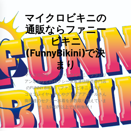
コ
ン
マイクロビキニの
テ
通販ならファニー
ン
ツ
ビキニ
へ
(FunnyBikini)で決
ス
まり
キ
ッ
マイクロビキニ、Ｔバックビキニ、ブラジリ
プ
アン水着などのセクシー水着通信販売専門店
のFUNNY BIKINI（ファニービキニ）です。
コスプレイヤーさんやグラビアアイドルさん
御用達のセクシー水着を多数取り揃えていま
す。3,980円以上で送料無料！