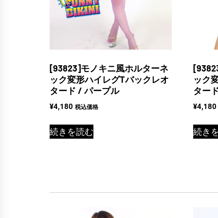
[93823]モノキニ風ホルターネ
[93
ック変形ハイレグTバックレオ
ック
タード / パープル
タード
¥
4,180
¥
4,180
税込価格
続きを読む
続き