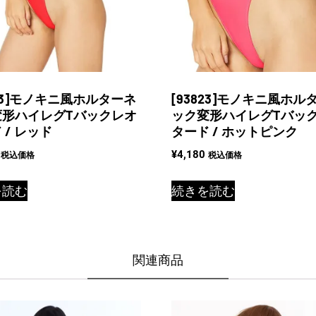
823]モノキニ風ホルターネ
[93823]モノキニ風ホル
変形ハイレグTバックレオ
ック変形ハイレグTバッ
 / レッド
タード / ホットピンク
¥
4,180
税込価格
税込価格
を読む
続きを読む
関連商品