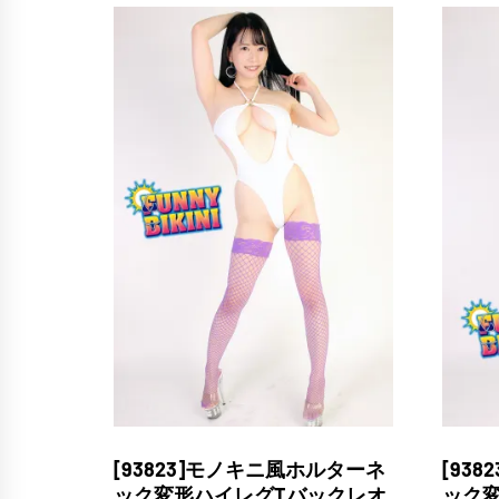
[93823]モノキニ風ホルターネ
[93
ック変形ハイレグTバックレオ
ック