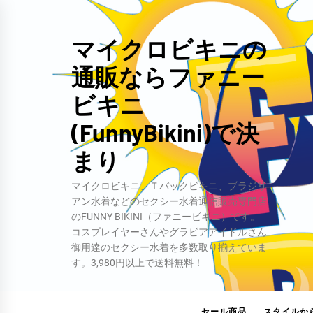
コ
ン
マイクロビキニの
テ
通販ならファニー
ン
ツ
ビキニ
へ
(FunnyBikini)で決
ス
キ
まり
ッ
マイクロビキニ、Ｔバックビキニ、ブラジリ
プ
アン水着などのセクシー水着通信販売専門店
のFUNNY BIKINI（ファニービキニ）です。
コスプレイヤーさんやグラビアアイドルさん
御用達のセクシー水着を多数取り揃えていま
す。3,980円以上で送料無料！
セール商品
スタイルか