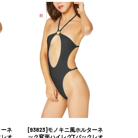
ターネ
[93823]モノキニ風ホルターネ
クレオ
ック変形ハイレグTバックレオ