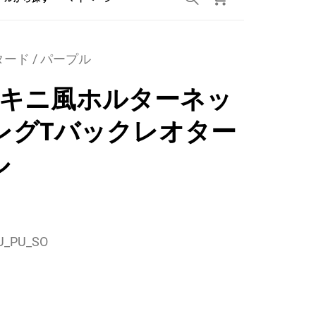
ード / パープル
]モノキニ風ホルターネッ
レグTバックレオター
ル
_PU_SO