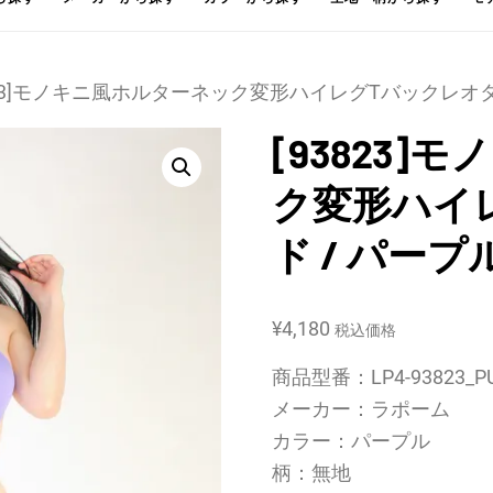
3823]モノキニ風ホルターネック変形ハイレグTバックレオタ
[93823
ク変形ハイ
ド / パープ
¥
4,180
税込価格
商品型番：LP4-93823_PU
メーカー：ラポーム
カラー：パープル
柄：無地