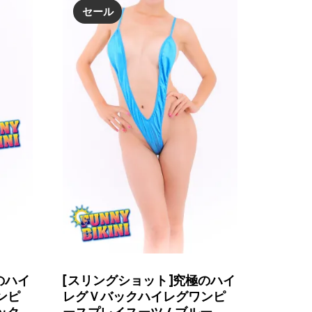
で
¥1,489
セール
し
で
た。
す。
のハイ
[スリングショット]究極のハイ
ンピ
レグＶバックハイレグワンピ
ック
ースプレイスーツ / ブルー