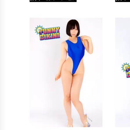
シ
ョ
ン
は
商
品
ペ
ー
ジ
か
ら
選
択
で
き
ま