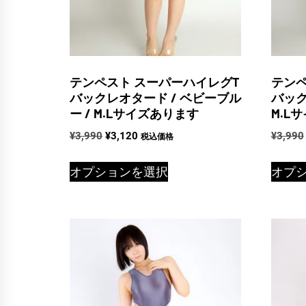
テンペスト スーパーハイレグT
テンペ
バックレオタード / ベビーブル
バック
ー / M.Lサイズあります
M.L
元
現
¥
3,990
¥
3,120
¥
3,990
税込価格
の
在
こ
価
の
オプションを選択
オプ
の
格
価
商
は
格
品
¥3,990
は
で
¥3,120
に
し
で
は
た。
す。
複
数