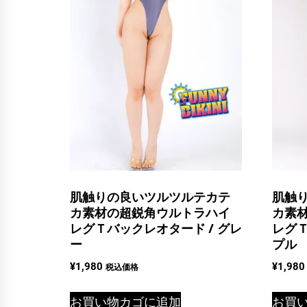
の
バ
リ
エ
ー
シ
ョ
ン
が
あ
肌触りの良いツルツルテカテ
肌触
り
カ素材の超鋭角ウルトラハイ
カ素
レグＴバックレオタード / グレ
レグＴ
ま
ー
プル
す。
¥
1,980
¥
1,980
税込価格
オ
プ
お買い物カゴに追加
お買