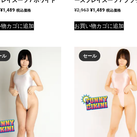
元
現
元
現
¥
1,489
¥
2,963
¥
1,489
税込価格
税込価格
の
在
の
在
価
の
価
の
い物カゴに追加
お買い物カゴに追加
格
価
格
価
は
格
は
格
¥2,963
は
¥2,963
は
で
¥1,489
で
¥1,489
ール
セール
し
で
し
で
た。
す。
た。
す。