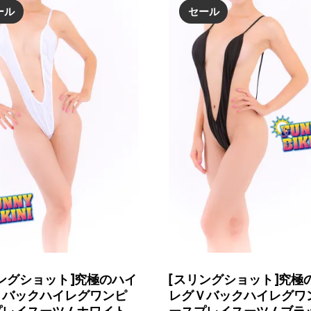
し
で
し
で
ール
セール
た。
す。
た。
す。
ングショット]究極のハイ
[スリングショット]究極
Ｖバックハイレグワンピ
レグＶバックハイレグワ
レイスーツ / ホワイト
ースプレイスーツ / ブラ