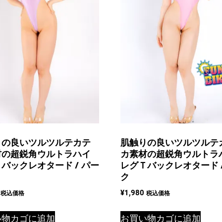
の
の
バ
バ
リ
リ
エ
エ
ー
ー
シ
シ
ョ
ョ
ン
ン
が
が
あ
あ
りの良いツルツルテカテ
肌触りの良いツルツルテ
り
り
材の超鋭角ウルトラハイ
カ素材の超鋭角ウルトラ
バックレオタード / パー
レグＴバックレオタード /
ま
ま
ク
す。
す。
¥
1,980
税込価格
税込価格
オ
オ
プ
プ
い物カゴに追加
お買い物カゴに追加