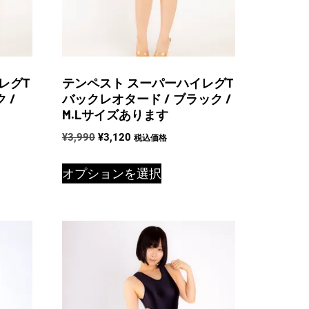
レグT
テンペスト スーパーハイレグT
 /
バックレオタード / ブラック /
M.Lサイズあります
元
現
¥
3,990
¥
3,120
税込価格
の
在
こ
価
の
オプションを選択
の
格
価
商
は
格
品
¥3,990
は
で
¥3,120
に
し
で
は
た。
す。
複
数