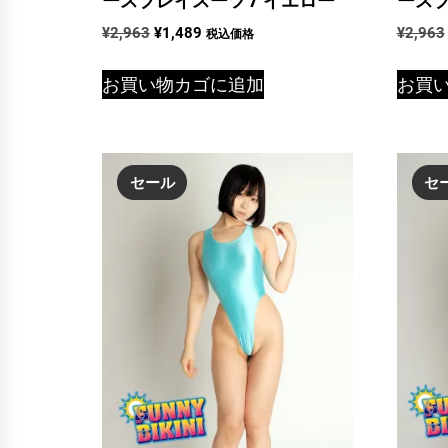
元
現
¥
2,963
¥
1,489
¥
2,963
税込価格
の
在
価
の
お買い物カゴに追加
お買
格
価
は
格
¥2,963
は
で
¥1,489
セール
セ
し
で
た。
す。