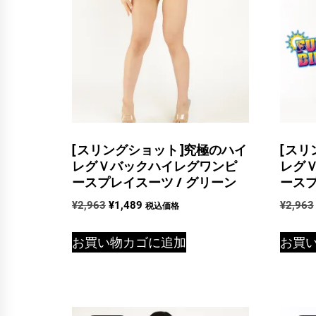
[スリングショット]究極のハイ
[スリ
レグＶバックハイレグワンピ
レグ
ースプレイスーツ / グリーン
ースプ
元
現
¥
2,963
¥
1,489
¥
2,963
税込価格
の
在
価
の
お買い物カゴに追加
お買
格
価
は
格
¥2,963
は
で
¥1,489