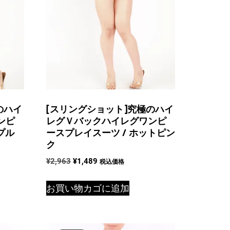
のハイ
[スリングショット]究極のハイ
ンピ
レグＶバックハイレグワンピ
プル
ースプレイスーツ / ホットピン
ク
元
現
¥
2,963
¥
1,489
税込価格
の
在
価
の
お買い物カゴに追加
格
価
は
格
¥2,963
は