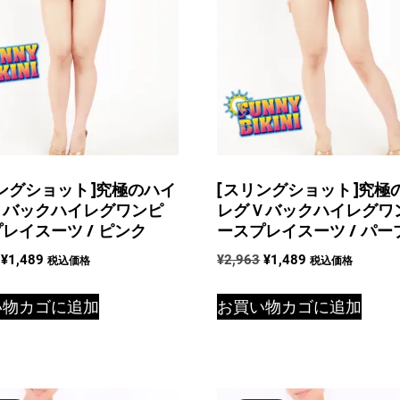
ングショット]究極のハイ
[スリングショット]究極
Ｖバックハイレグワンピ
レグＶバックハイレグワ
レイスーツ / ピンク
ースプレイスーツ / パー
元
現
元
現
¥
1,489
¥
2,963
¥
1,489
税込価格
税込価格
の
在
の
在
価
の
価
の
い物カゴに追加
お買い物カゴに追加
格
価
格
価
は
格
は
格
¥2,963
は
¥2,963
は
で
¥1,489
で
¥1,489