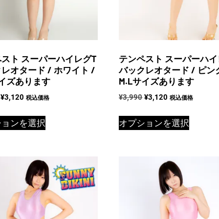
スト スーパーハイレグT
テンペスト スーパーハイ
レオタード / ホワイト /
バックレオタード / ピンク
サイズあります
M.Lサイズあります
元
現
元
現
¥
3,120
¥
3,990
¥
3,120
税込価格
税込価格
の
在
の
在
こ
こ
価
の
価
の
ションを選択
オプションを選択
の
の
格
価
格
価
商
商
は
格
は
格
品
品
¥3,990
は
¥3,990
は
で
¥3,120
で
¥3,120
に
に
し
で
し
で
は
は
た。
す。
た。
す。
複
複
数
数