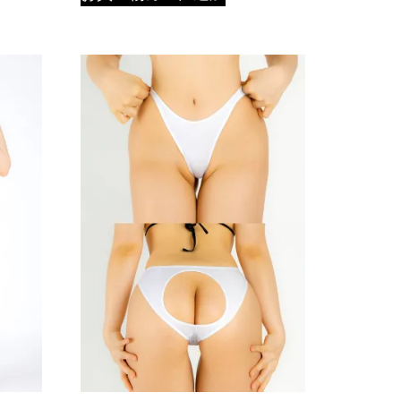
シ
ョ
ン
は
商
品
ペ
ー
ジ
か
ら
選
択
で
き
ま