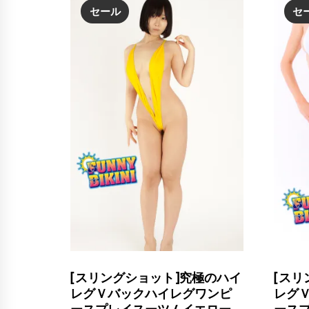
し
で
セール
セ
た。
す。
[スリングショット]究極のハイ
[スリ
レグＶバックハイレグワンピ
レグ
ースプレイスーツ / イエロー
ースプ