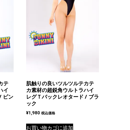
の
バ
リ
エ
ー
シ
ョ
ン
が
あ
カテ
肌触りの良いツルツルテカテ
り
ハイ
カ素材の超鋭角ウルトラハイ
 ピン
レグＴバックレオタード / ブラ
ま
ック
す。
¥
1,980
税込価格
オ
プ
お買い物カゴに追加