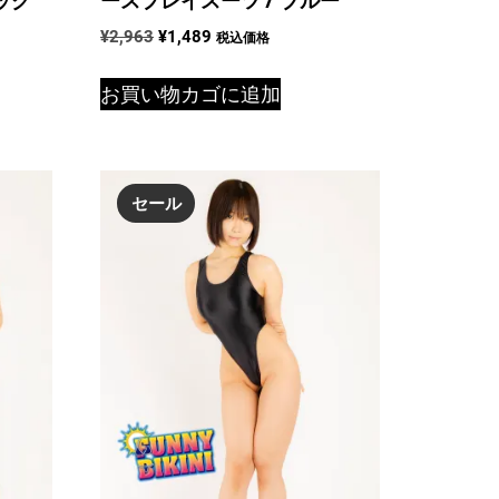
元
現
¥
2,963
¥
1,489
税込価格
の
在
価
の
お買い物カゴに追加
格
価
は
格
¥2,963
は
で
¥1,489
セール
し
で
た。
す。