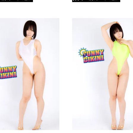
シ
シ
ョ
ョ
ン
ン
は
は
商
商
品
品
ペ
ペ
ー
ー
ジ
ジ
か
か
ら
ら
選
選
択
択
で
で
き
き
ま
ま