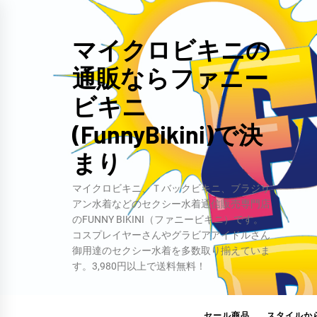
コ
ン
マイクロビキニの
テ
通販ならファニー
ン
ツ
ビキニ
へ
(FunnyBikini)で決
ス
キ
まり
ッ
マイクロビキニ、Ｔバックビキニ、ブラジリ
プ
アン水着などのセクシー水着通信販売専門店
のFUNNY BIKINI（ファニービキニ）です。
コスプレイヤーさんやグラビアアイドルさん
御用達のセクシー水着を多数取り揃えていま
す。3,980円以上で送料無料！
セール商品
スタイルか