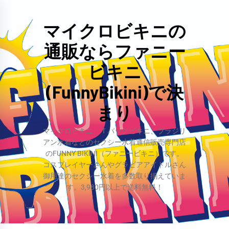
コ
ン
マイクロビキニの
テ
通販ならファニー
ン
ツ
ビキニ
へ
(FunnyBikini)で決
ス
まり
キ
ッ
マイクロビキニ、Ｔバックビキニ、ブラジリ
プ
アン水着などのセクシー水着通信販売専門店
のFUNNY BIKINI（ファニービキニ）です。
コスプレイヤーさんやグラビアアイドルさん
御用達のセクシー水着を多数取り揃えていま
す。3,980円以上で送料無料！