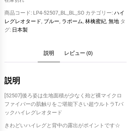
在庫切れ
商品コード:
LP4-52507_BL_BL_SO
カテゴリー:
ハイ
レグレオタード
,
ブルー
,
ラポーム
,
林檎蜜紀
,
無地
タ
グ:
日本製
説明
レビュー (0)
説明
[52507]後ろ姿は生地面積が少なく殆ど裸マイクロ
ファイバーの肌触りをご堪能下さい超ウルトラTバ
ックハイレグレオタード
きわどいハイレグと背中の露出がポイントです☆