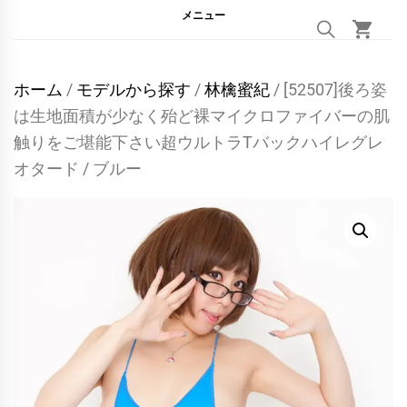
メニュー
ホーム
/
モデルから探す
/
林檎蜜紀
/ [52507]後ろ姿
は生地面積が少なく殆ど裸マイクロファイバーの肌
触りをご堪能下さい超ウルトラTバックハイレグレ
オタード / ブルー