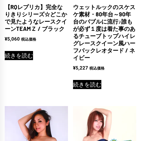
【RQレプリカ】完全な
ウェットルックのスケス
りきりシリーズ☆どこか
ケ素材・80年台～90年
で見たようなレースクイ
台のバブルに流行♪誰も
ーンTEAMＺ / ブラック
が必ず１度は着た事のあ
るチューブトップハイレ
¥
5,060
税込価格
グレースクイーン風ハー
フバックレオタード / ネ
続きを読む
イビー
¥
5,227
税込価格
続きを読む