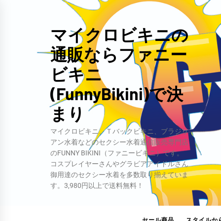
コ
ン
マイクロビキニの
テ
通販ならファニー
ン
ツ
ビキニ
へ
(FunnyBikini)で決
ス
キ
まり
ッ
マイクロビキニ、Ｔバックビキニ、ブラジリ
プ
アン水着などのセクシー水着通信販売専門店
のFUNNY BIKINI（ファニービキニ）です。
コスプレイヤーさんやグラビアアイドルさん
御用達のセクシー水着を多数取り揃えていま
す。3,980円以上で送料無料！
セール商品
スタイルか