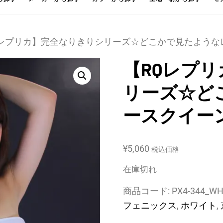
Qレプリカ】完全なりきりシリーズ☆どこかで見たようなレー
【RQレプ
リーズ☆ど
ースクイーン
¥
5,060
税込価格
在庫切れ
商品コード:
PX4-344_W
フェニックス
,
ホワイト
,