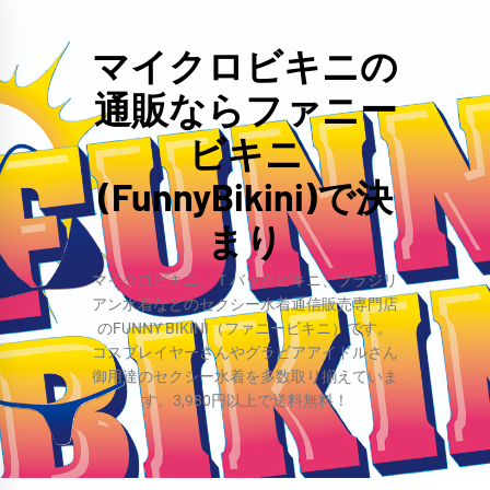
コ
ン
マイクロビキニの
テ
通販ならファニー
ン
ツ
ビキニ
へ
(FunnyBikini)で決
ス
まり
キ
ッ
マイクロビキニ、Ｔバックビキニ、ブラジリ
プ
アン水着などのセクシー水着通信販売専門店
のFUNNY BIKINI（ファニービキニ）です。
コスプレイヤーさんやグラビアアイドルさん
御用達のセクシー水着を多数取り揃えていま
す。3,980円以上で送料無料！