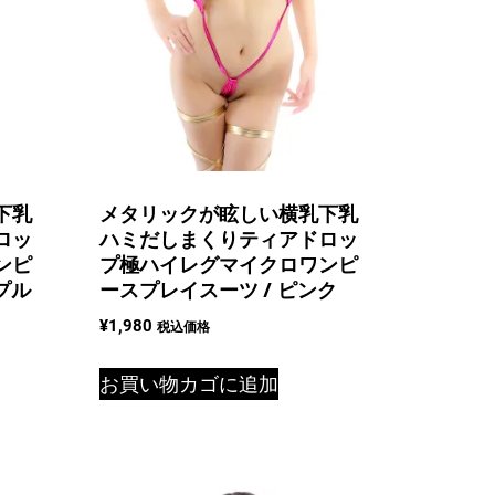
下乳
メタリックが眩しい横乳下乳
ロッ
ハミだしまくりティアドロッ
ンピ
プ極ハイレグマイクロワンピ
プル
ースプレイスーツ / ピンク
¥
1,980
税込価格
お買い物カゴに追加