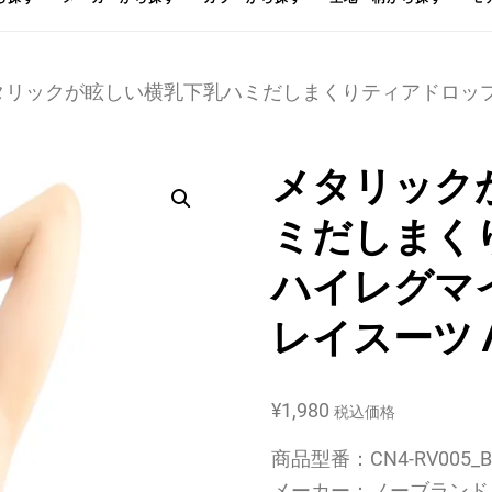
メタリックが眩しい横乳下乳ハミだしまくりティアドロッ
メタリック
ミだしまく
ハイレグマ
レイスーツ 
¥
1,980
税込価格
商品型番：CN4-RV005_B
メーカー：ノーブランド