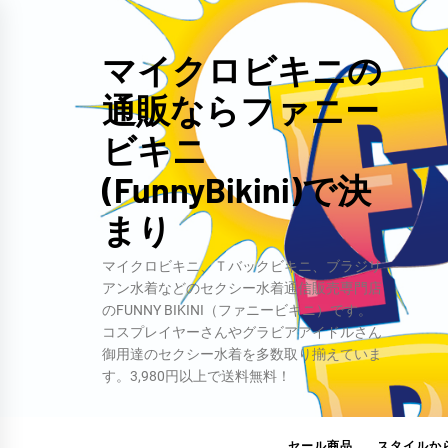
コ
ン
マイクロビキニの
テ
通販ならファニー
ン
ツ
ビキニ
へ
(FunnyBikini)で決
ス
キ
まり
ッ
マイクロビキニ、Ｔバックビキニ、ブラジリ
プ
アン水着などのセクシー水着通信販売専門店
のFUNNY BIKINI（ファニービキニ）です。
コスプレイヤーさんやグラビアアイドルさん
御用達のセクシー水着を多数取り揃えていま
す。3,980円以上で送料無料！
セール商品
スタイルか