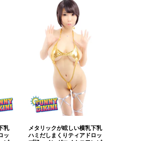
下乳
メタリックが眩しい横乳下乳
ロッ
ハミだしまくりティアドロッ