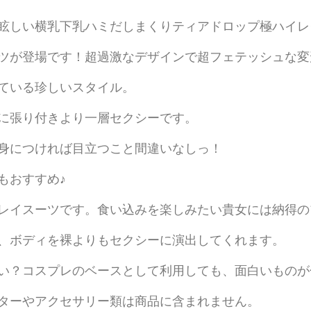
ィ
眩しい横乳下乳ハミだしまくりティアドロップ極ハイレ
ア
ツが登場です！超過激なデザインで超フェテッシュな変
ド
ロ
ている珍しいスタイル。
ッ
に張り付きより一層セクシーです。
プ
極
身につければ目立つこと間違いなしっ！
ハ
もおすすめ♪
イ
レ
レイスーツです。食い込みを楽しみたい貴女には納得の
グ
、ボディを裸よりもセクシーに演出してくれます。
マ
イ
い？コスプレのベースとして利用しても、面白いものが
ク
ロ
ターやアクセサリー類は商品に含まれません。