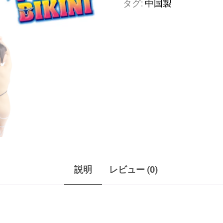
タグ:
中国製
が
眩
し
い
横
乳
下
乳
ハ
ミ
だ
し
説明
レビュー (0)
ま
く
り
テ