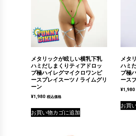
メタリックが眩しい横乳下乳
メタ
ハミだしまくりティアドロッ
ハミ
プ極ハイレグマイクロワンピ
プ極
ースプレイスーツ / ライムグリ
ースプ
ーン
¥
1,980
¥
1,980
税込価格
お買
お買い物カゴに追加