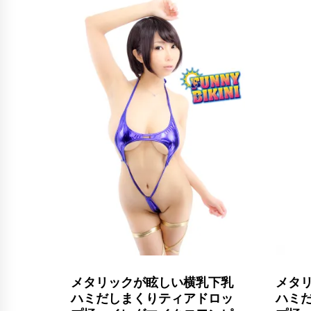
メタリックが眩しい横乳下乳
メタ
ハミだしまくりティアドロッ
ハミ