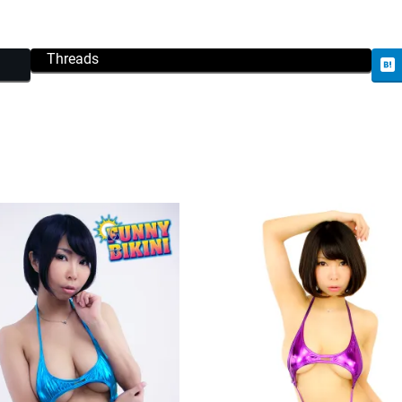
ワ
ン
Threads
ピ
ー
ス
プ
レ
イ
ス
ー
ツ
/
ブ
ラ
ッ