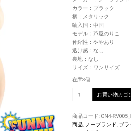
カラー：ブラック
柄：メタリック
輸入国：中国
モデル：芦屋のりこ
伸縮性：ややあり
透け感：なし
裏地：なし
サイズ：ワンサイズ
在庫3個
メ
お買い物カゴ
タ
リ
商品コード:
CN4-RV005
ッ
商品
,
ノーブランド
,
ブラ
ク