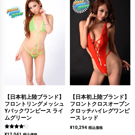
【日本初上陸ブランド】
【日本初上陸ブランド】
フロントリングメッシュ
フロントクロスオープン
Yバックワンピース ライ
クロッチハイレグワンピ
ムグリーン
ース レッド
¥
10,294
税込価格
5段階中
¥
12,041
税込価格