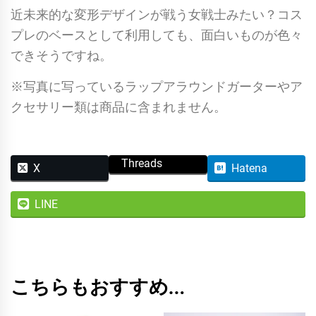
近未来的な変形デザインが戦う女戦士みたい？コス
ワ
プレのベースとして利用しても、面白いものが色々
ン
できそうですね。
ピ
ー
※写真に写っているラップアラウンドガーターやア
ス
クセサリー類は商品に含まれません。
プ
レ
イ
Threads
X
Hatena
ス
ー
LINE
ツ
/
ブ
こちらもおすすめ…
ル
ー