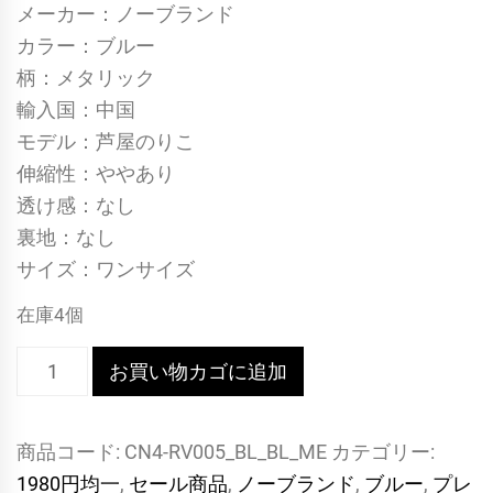
メーカー：ノーブランド
カラー：ブルー
柄：メタリック
輸入国：中国
モデル：芦屋のりこ
伸縮性：ややあり
透け感：なし
裏地：なし
サイズ：ワンサイズ
在庫4個
メ
お買い物カゴに追加
タ
リ
商品コード:
CN4-RV005_BL_BL_ME
カテゴリー:
ッ
1980円均一
,
セール商品
,
ノーブランド
,
ブルー
,
プレ
ク