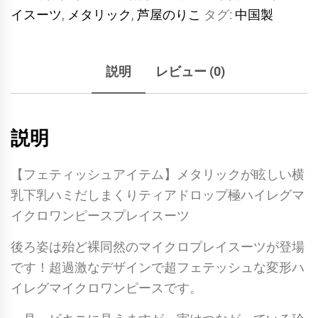
イスーツ
,
メタリック
,
芦屋のりこ
タグ:
中国製
が
眩
し
説明
レビュー (0)
い
横
乳
説明
下
乳
【フェティッシュアイテム】メタリックが眩しい横
ハ
乳下乳ハミだしまくりティアドロップ極ハイレグマ
ミ
イクロワンピースプレイスーツ
だ
し
後ろ姿は殆ど裸同然のマイクロプレイスーツが登場
ま
です！超過激なデザインで超フェテッシュな変形ハ
く
イレグマイクロワンピースです。
り