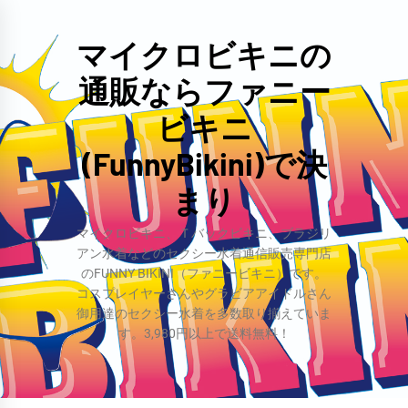
コ
ン
マイクロビキニの
テ
通販ならファニー
ン
ツ
ビキニ
へ
(FunnyBikini)で決
ス
まり
キ
ッ
マイクロビキニ、Ｔバックビキニ、ブラジリ
プ
アン水着などのセクシー水着通信販売専門店
のFUNNY BIKINI（ファニービキニ）です。
コスプレイヤーさんやグラビアアイドルさん
御用達のセクシー水着を多数取り揃えていま
す。3,980円以上で送料無料！