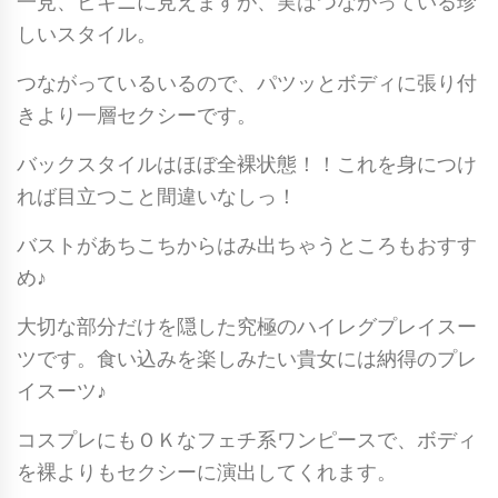
一見、ビキニに見えますが、実はつながっている珍
テ
しいスタイル。
ィ
ア
つながっているいるので、パツッとボディに張り付
ド
きより一層セクシーです。
ロ
バックスタイルはほぼ全裸状態！！これを身につけ
ッ
れば目立つこと間違いなしっ！
プ
極
バストがあちこちからはみ出ちゃうところもおすす
ハ
め♪
イ
大切な部分だけを隠した究極のハイレグプレイスー
レ
ツです。食い込みを楽しみたい貴女には納得のプレ
グ
イスーツ♪
マ
イ
コスプレにもＯＫなフェチ系ワンピースで、ボディ
ク
を裸よりもセクシーに演出してくれます。
ロ