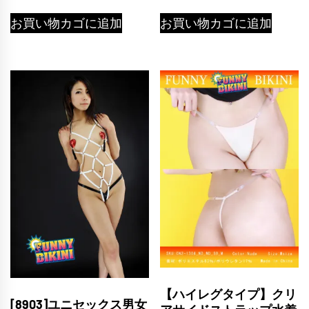
の
在
価
の
お買い物カゴに追加
お買い物カゴに追加
格
価
は
格
¥4,387
は
で
¥1,980
し
で
た。
す。
【ハイレグタイプ】クリ
[8903]ユニセックス男女