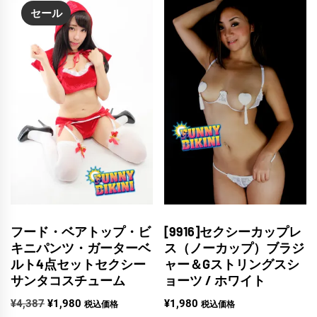
セール
フード・ベアトップ・ビ
[9916]セクシーカップレ
キニパンツ・ガーターベ
ス（ノーカップ）ブラジ
ルト4点セットセクシー
ャー＆Gストリングスシ
サンタコスチューム
ョーツ / ホワイト
元
現
¥
4,387
¥
1,980
¥
1,980
税込価格
税込価格