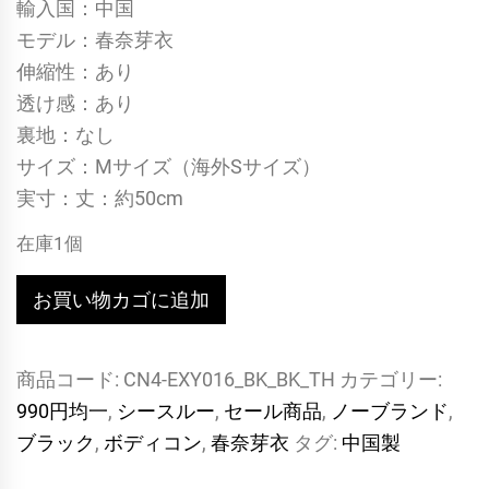
輸入国：中国
モデル：春奈芽衣
伸縮性：あり
透け感：あり
裏地：なし
サイズ：Mサイズ（海外Sサイズ）
実寸：丈：約50cm
在庫1個
透
お買い物カゴに追加
け
シ
商品コード:
CN4-EXY016_BK_BK_TH
カテゴリー:
ー
990円均一
,
シースルー
,
セール商品
,
ノーブランド
,
ス
ブラック
,
ボディコン
,
春奈芽衣
タグ:
中国製
ル
ー