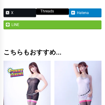
ィ
コ
Threads
X
Hatena
ン
/
LINE
ブ
ラ
ッ
ク
こちらもおすすめ…
個