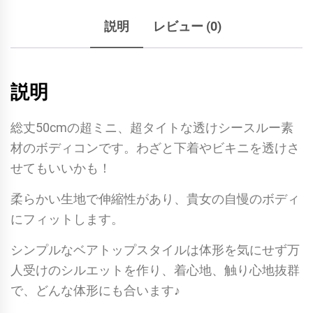
素
説明
レビュー (0)
材
ベ
ア
説明
ト
ッ
総丈50cmの超ミニ、超タイトな透けシースルー素
プ
材のボディコンです。わざと下着やビキニを透けさ
マ
せてもいいかも！
イ
ク
柔らかい生地で伸縮性があり、貴女の自慢のボディ
ロ
にフィットします。
ミ
シンプルなベアトップスタイルは体形を気にせず万
ニ
人受けのシルエットを作り、着心地、触り心地抜群
ボ
で、どんな体形にも合います♪
デ