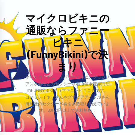
コ
ン
マイクロビキニの
テ
通販ならファニー
ン
ツ
ビキニ
へ
(FunnyBikini)で決
ス
まり
キ
ッ
マイクロビキニ、Ｔバックビキニ、ブラジリ
プ
アン水着などのセクシー水着通信販売専門店
のFUNNY BIKINI（ファニービキニ）です。
コスプレイヤーさんやグラビアアイドルさん
御用達のセクシー水着を多数取り揃えていま
す。3,980円以上で送料無料！