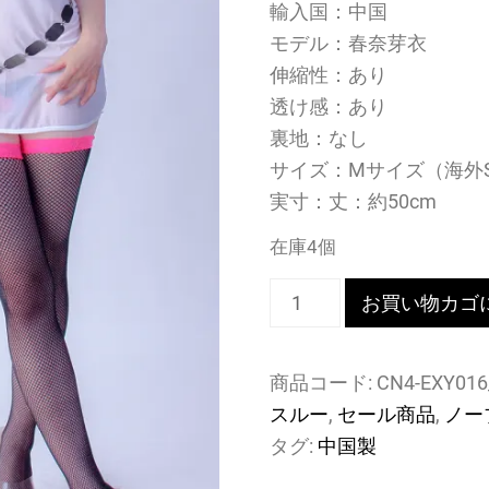
輸入国：中国
モデル：春奈芽衣
伸縮性：あり
透け感：あり
裏地：なし
サイズ：Mサイズ（海外
実寸：丈：約50cm
在庫4個
透
お買い物カゴ
け
シ
商品コード:
CN4-EXY01
ー
スルー
,
セール商品
,
ノー
ス
タグ:
中国製
ル
ー