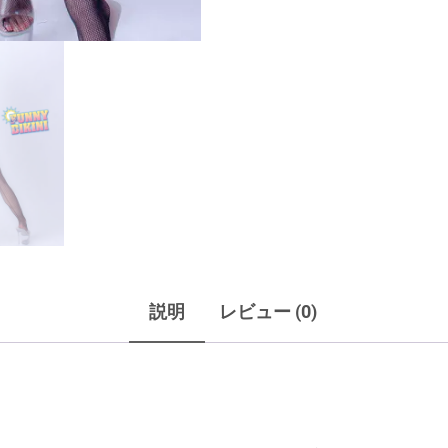
素
材
ベ
ア
ト
ッ
プ
マ
イ
ク
説明
レビュー (0)
ロ
ミ
ニ
ボ
デ