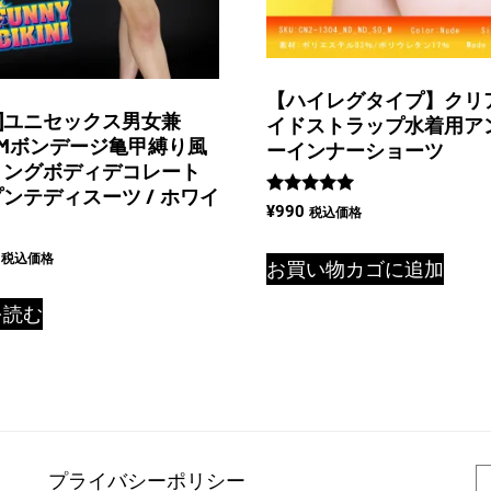
【ハイレグタイプ】クリ
03]ユニセックス男女兼
イドストラップ水着用ア
SMボンデージ亀甲縛り風
ーインナーショーツ
リングボディデコレート
ンテディスーツ / ホワイ
5段階中
¥
990
税込価格
5.00
の評価
税込価格
お買い物カゴに追加
を読む
プライバシーポリシー