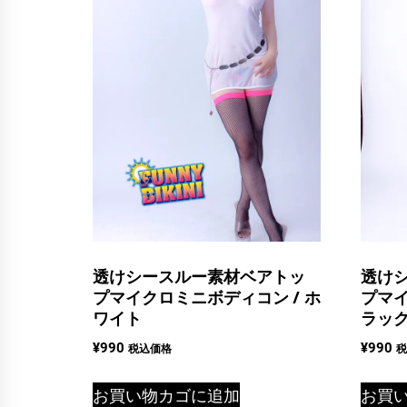
透けシースルー素材ベアトッ
透け
プマイクロミニボディコン / ホ
プマイ
ワイト
ラッ
¥
990
¥
990
税込価格
税
お買い物カゴに追加
お買