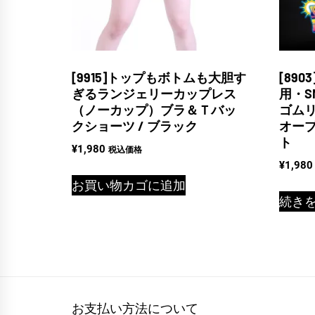
[9915]トップもボトムも大胆す
[89
ぎるランジェリーカップレス
用・
（ノーカップ）ブラ＆Ｔバッ
ゴム
クショーツ / ブラック
オープ
ト
¥
1,980
税込価格
¥
1,980
お買い物カゴに追加
続き
お支払い方法について