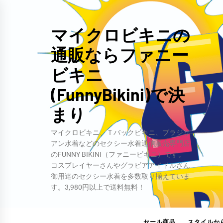
コ
ン
マイクロビキニの
テ
通販ならファニー
ン
ツ
ビキニ
へ
(FunnyBikini)で決
ス
キ
まり
ッ
マイクロビキニ、Ｔバックビキニ、ブラジリ
プ
アン水着などのセクシー水着通信販売専門店
のFUNNY BIKINI（ファニービキニ）です。
コスプレイヤーさんやグラビアアイドルさん
御用達のセクシー水着を多数取り揃えていま
す。3,980円以上で送料無料！
セール商品
スタイルか