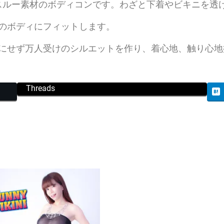
ースルー素材のボディコンです。わざと下着やビキニを透
ィ
コ
のボディにフィットします。
ン
にせず万人受けのシルエットを作り、着心地、触り心地
/
ホ
ワ
Threads
イ
ト
個