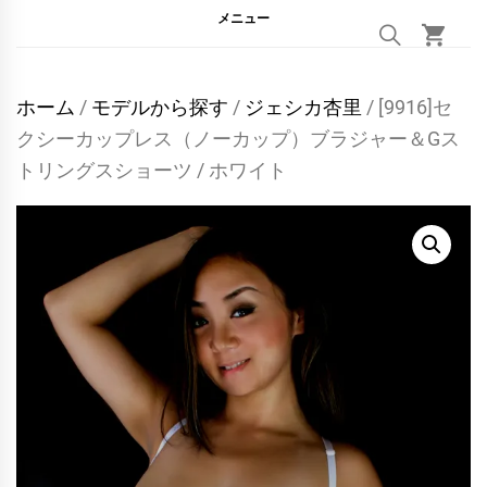
メニュー
ホーム
/
モデルから探す
/
ジェシカ杏里
/ [9916]セ
クシーカップレス（ノーカップ）ブラジャー＆Gス
トリングスショーツ / ホワイト