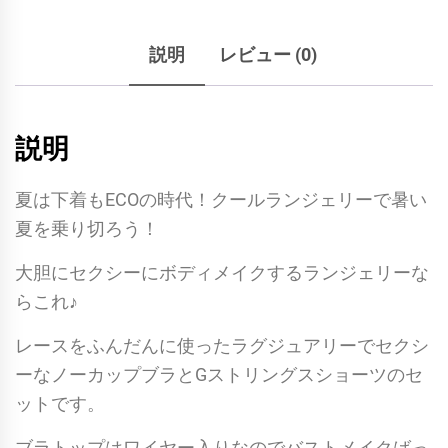
ッ
プ
説明
レビュー (0)
レ
ス
（ノ
説明
ー
カ
夏は下着もECOの時代！クールランジェリーで暑い
ッ
夏を乗り切ろう！
プ）
ブ
大胆にセクシーにボディメイクするランジェリーな
ラ
らこれ♪
ジ
レースをふんだんに使ったラグジュアリーでセクシ
ャ
ーなノーカップブラとGストリングスショーツのセ
ー
ットです。
＆
G
ブラトップはワイヤー入りなのでバストメイクばっ