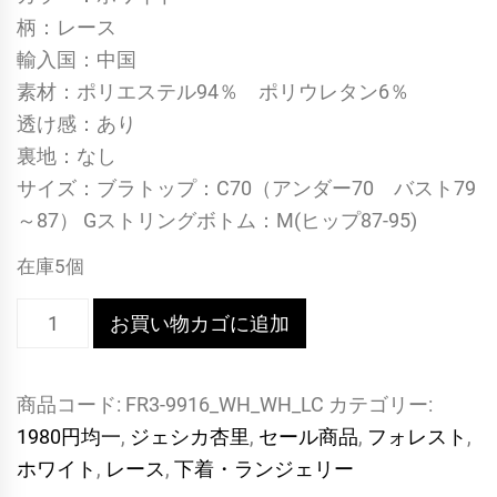
柄：レース
輸入国：中国
素材：ポリエステル94％ ポリウレタン6％
透け感：あり
裏地：なし
サイズ：ブラトップ：C70（アンダー70 バスト79
～87） Gストリングボトム：M(ヒップ87-95)
在庫5個
[9916]
お買い物カゴに追加
セ
ク
商品コード:
FR3-9916_WH_WH_LC
カテゴリー:
シ
1980円均一
,
ジェシカ杏里
,
セール商品
,
フォレスト
,
ー
ホワイト
,
レース
,
下着・ランジェリー
カ