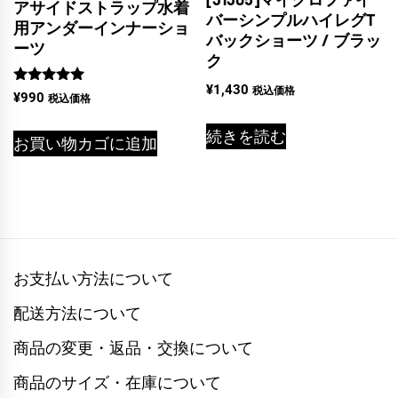
アサイドストラップ水着
バーシンプルハイレグT
用アンダーインナーショ
バックショーツ / ブラッ
ーツ
ク
¥
1,430
税込価格
5段階中
¥
990
税込価格
5.00
の評価
続きを読む
お買い物カゴに追加
お支払い方法について
配送方法について
商品の変更・返品・交換について
商品のサイズ・在庫について