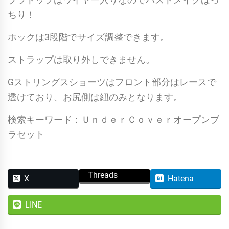
ス
ちり！
ト
ホックは3段階でサイズ調整できます。
リ
ン
ストラップは取り外しできません。
グ
Gストリングスショーツはフロント部分はレースで
ス
透けており、お尻側は紐のみとなります。
シ
ョ
検索キーワード：ＵｎｄｅｒＣｏｖｅｒオープンブ
ー
ラセット
ツ
/
ホ
Threads
X
Hatena
ワ
イ
LINE
ト