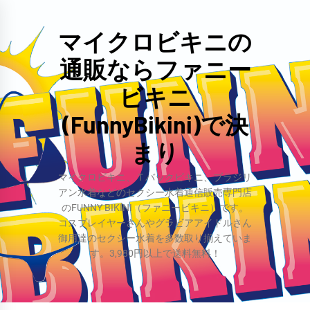
コ
ン
マイクロビキニの
テ
通販ならファニー
ン
ツ
ビキニ
へ
(FunnyBikini)で決
ス
まり
キ
ッ
マイクロビキニ、Ｔバックビキニ、ブラジリ
プ
アン水着などのセクシー水着通信販売専門店
のFUNNY BIKINI（ファニービキニ）です。
コスプレイヤーさんやグラビアアイドルさん
御用達のセクシー水着を多数取り揃えていま
す。3,980円以上で送料無料！