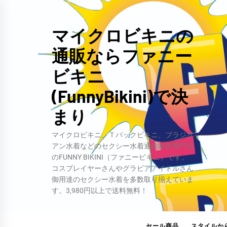
コ
ン
マイクロビキニの
テ
通販ならファニー
ン
ツ
ビキニ
へ
(FunnyBikini)で決
ス
キ
まり
ッ
マイクロビキニ、Ｔバックビキニ、ブラジリ
プ
アン水着などのセクシー水着通信販売専門店
のFUNNY BIKINI（ファニービキニ）です。
コスプレイヤーさんやグラビアアイドルさん
御用達のセクシー水着を多数取り揃えていま
す。3,980円以上で送料無料！
セール商品
スタイルか