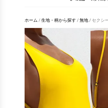
ホーム
/
生地・柄から探す
/
無地
/ セク