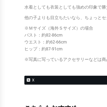
水着としても衣装としても強めの印象で勝
他の子よりも目立ちたいなら、ちょっとセ
※Ｍサイズ（海外Ｓサイズ）の場合
バスト：約82-86cm
ウエスト：約62-66cm
ヒップ：約87-91cm
※写真に写っているアクセサリーなどは商
X