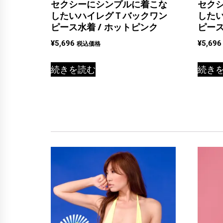
セクシーにシンプルに着こな
セク
したいハイレグＴバックワン
した
ピース水着 / ホットピンク
ピース
¥
5,696
¥
5,696
税込価格
続きを読む
続き