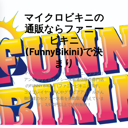
コ
ン
マイクロビキニの
テ
通販ならファニー
ン
ツ
ビキニ
へ
(FunnyBikini)で決
ス
まり
キ
ッ
マイクロビキニ、Ｔバックビキニ、ブラジリ
プ
アン水着などのセクシー水着通信販売専門店
のFUNNY BIKINI（ファニービキニ）です。
コスプレイヤーさんやグラビアアイドルさん
御用達のセクシー水着を多数取り揃えていま
す。3,980円以上で送料無料！