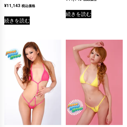
5段階中
¥
11,143
税込価格
5.00
の評価
続きを読む
続きを読む