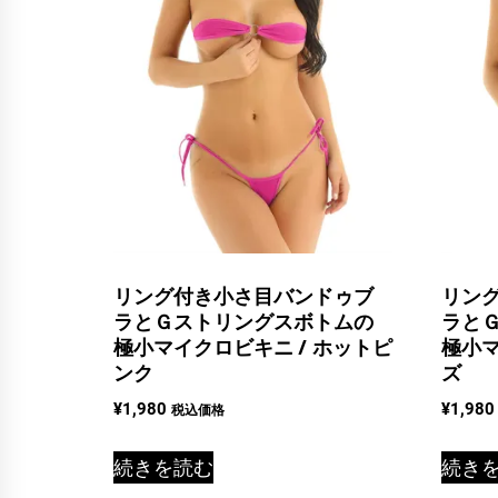
リング付き小さ目バンドゥブ
リン
ラとＧストリングスボトムの
ラと
極小マイクロビキニ / ホットピ
極小マ
ンク
ズ
¥
1,980
¥
1,980
税込価格
続きを読む
続き