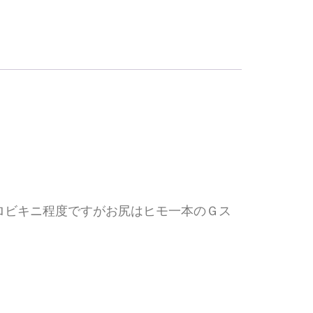
ロビキニ程度ですがお尻はヒモ一本のＧス