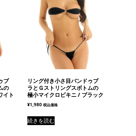
ゥブ
リング付き小さ目バンドゥブ
ムの
ラとＧストリングスボトムの
ワイト
極小マイクロビキニ / ブラック
¥
1,980
税込価格
続きを読む