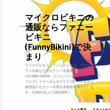
コ
ン
マイクロビキニの
テ
通販ならファニー
ン
ツ
ビキニ
へ
(FunnyBikini)で決
ス
キ
まり
ッ
マイクロビキニ、Ｔバックビキニ、ブラジリ
プ
アン水着などのセクシー水着通信販売専門店
のFUNNY BIKINI（ファニービキニ）です。
コスプレイヤーさんやグラビアアイドルさん
御用達のセクシー水着を多数取り揃えていま
す。3,980円以上で送料無料！
セール商品
スタイルか