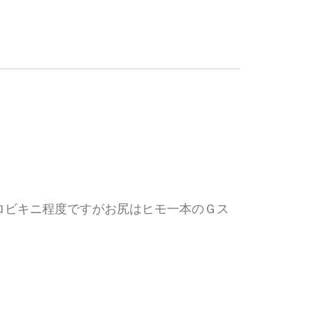
ロビキニ程度ですがお尻はヒモ一本のＧス