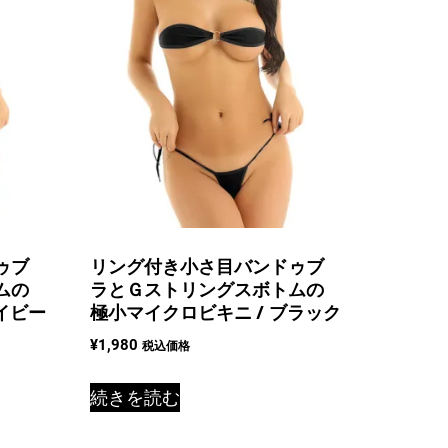
ゥブ
リング付き小さ目バンドゥブ
ムの
ラとＧストリングスボトムの
イビー
極小マイクロビキニ / ブラック
¥
1,980
税込価格
続きを読む