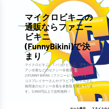
コ
ン
マイクロビキニの
テ
通販ならファニー
ン
ツ
ビキニ
へ
(FunnyBikini)で決
ス
キ
まり
ッ
マイクロビキニ、Ｔバックビキニ、ブラジリ
プ
アン水着などのセクシー水着通信販売専門店
のFUNNY BIKINI（ファニービキニ）です。
コスプレイヤーさんやグラビアアイドルさん
御用達のセクシー水着を多数取り揃えていま
す。3,980円以上で送料無料！
セール商品
スタイルか