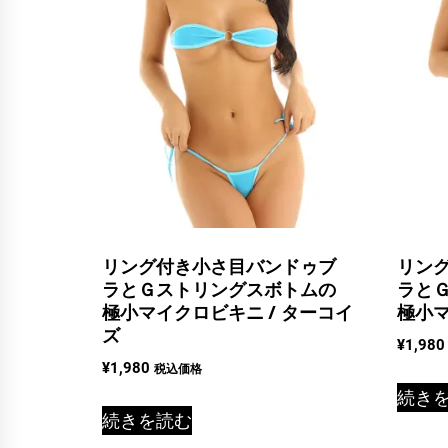
リング付き小さ目バンドゥブ
リン
ラとＧストリングスボトムの
ラと
極小マイクロビキニ / ターコイ
極小マ
ズ
¥
1,980
¥
1,980
税込価格
続き
続きを読む