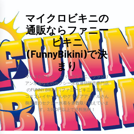
コ
ン
マイクロビキニの
テ
通販ならファニー
ン
ツ
ビキニ
へ
(FunnyBikini)で決
ス
まり
キ
ッ
マイクロビキニ、Ｔバックビキニ、ブラジリ
プ
アン水着などのセクシー水着通信販売専門店
のFUNNY BIKINI（ファニービキニ）です。
コスプレイヤーさんやグラビアアイドルさん
御用達のセクシー水着を多数取り揃えていま
す。3,980円以上で送料無料！