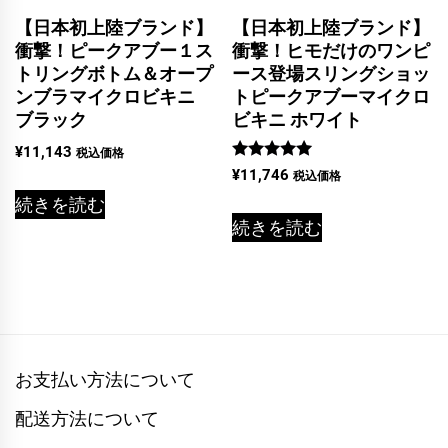
【日本初上陸ブランド】
【日本初上陸ブランド】
衝撃！ピークアブー１ス
衝撃！ヒモだけのワンピ
トリングボトム＆オープ
ース登場スリングショッ
ンブラマイクロビキニ
トピークアブーマイクロ
ブラック
ビキニ ホワイト
¥
11,143
税込価格
5段階中
¥
11,746
税込価格
5.00
の評価
続きを読む
続きを読む
お支払い方法について
配送方法について