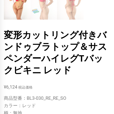
変形カットリング付きバ
ンドゥブラトップ＆サス
ペンダーハイレグTバッ
クビキニ レッド
¥
6,124
税込価格
商品型番：BL3-030_RE_RE_SO
カラー：レッド
柄：無地