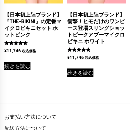
【日本初上陸ブランド】
【日本初上陸ブランド】
『THE-BIKINI』の定番マ
衝撃！ヒモだけのワンピ
イクロビキニセット ホ
ース登場スリングショッ
ットピンク
トピークアブーマイクロ
ビキニ ホワイト
5段階中
¥
11,746
税込価格
5.00
5段階中
¥
11,746
税込価格
の評価
5.00
の評価
続きを読む
続きを読む
お支払い方法について
配送方法について