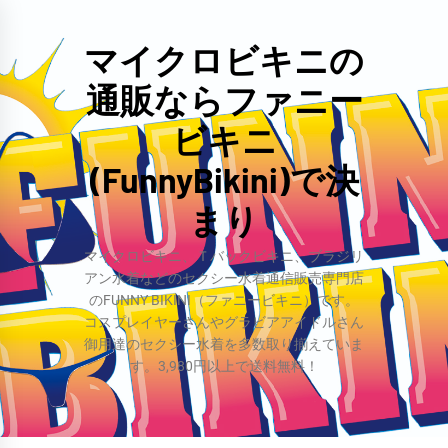
コ
ン
マイクロビキニの
テ
通販ならファニー
ン
ツ
ビキニ
へ
(FunnyBikini)で決
ス
まり
キ
ッ
マイクロビキニ、Ｔバックビキニ、ブラジリ
プ
アン水着などのセクシー水着通信販売専門店
のFUNNY BIKINI（ファニービキニ）です。
コスプレイヤーさんやグラビアアイドルさん
御用達のセクシー水着を多数取り揃えていま
す。3,980円以上で送料無料！