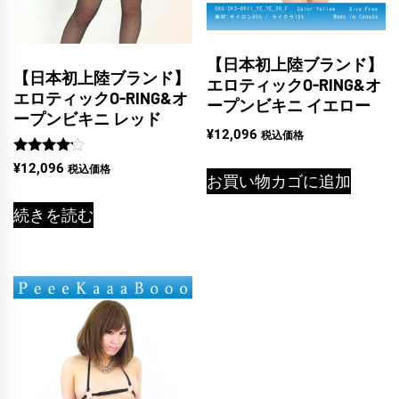
【日本初上陸ブランド】
【日本初上陸ブランド】
エロティックO-RING&オ
エロティックO-RING&オ
ープンビキニ イエロー
ープンビキニ レッド
¥
12,096
税込価格
5段階中
¥
12,096
税込価格
4.00
お買い物カゴに追加
の評価
続きを読む