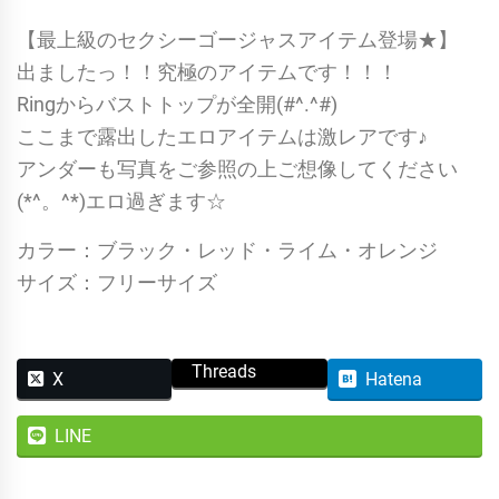
テ
【最上級のセクシーゴージャスアイテム登場★】
ィ
出ましたっ！！究極のアイテムです！！！
ッ
Ringからバストトップが全開(#^.^#)
ク
ここまで露出したエロアイテムは激レアです♪
O-
アンダーも写真をご参照の上ご想像してください
Ring&
(*^。^*)エロ過ぎます☆
オ
ー
カラー：ブラック・レッド・ライム・オレンジ
プ
サイズ：フリーサイズ
ン
ビ
Threads
キ
X
Hatena
ニ
LINE
イ
エ