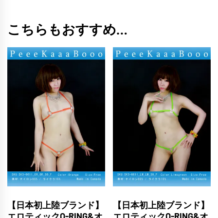
ロ
ー
こちらもおすすめ…
個
【日本初上陸ブランド】
【日本初上陸ブランド】
エロティックO-RING&オ
エロティックO-RING&オ