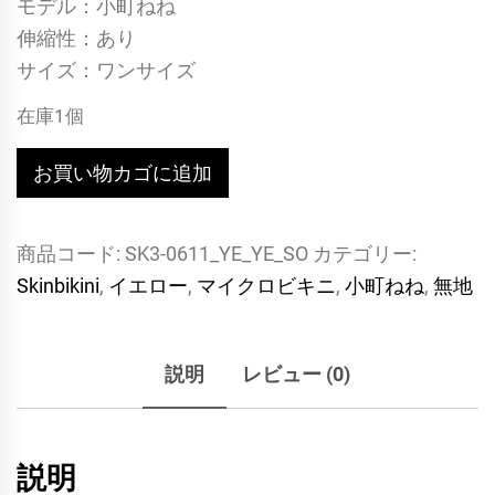
モデル：小町ねね
伸縮性：あり
サイズ：ワンサイズ
在庫1個
【日
お買い物カゴに追加
本
初
商品コード:
SK3-0611_YE_YE_SO
カテゴリー:
上
Skinbikini
,
イエロー
,
マイクロビキニ
,
小町ねね
,
無地
陸
ブ
ラ
説明
レビュー (0)
ン
ド】
エ
説明
ロ