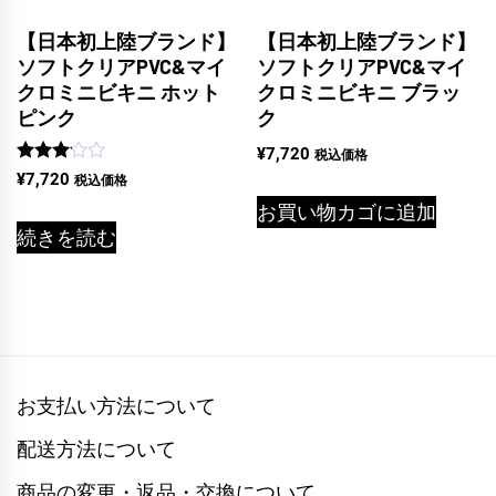
【日本初上陸ブランド】
【日本初上陸ブランド】
ソフトクリアPVC&マイ
ソフトクリアPVC&マイ
クロミニビキニ ホット
クロミニビキニ ブラッ
ピンク
ク
¥
7,720
税込価格
5段階
¥
7,720
税込価格
中
3.00
お買い物カゴに追加
の評価
続きを読む
お支払い方法について
配送方法について
商品の変更・返品・交換について