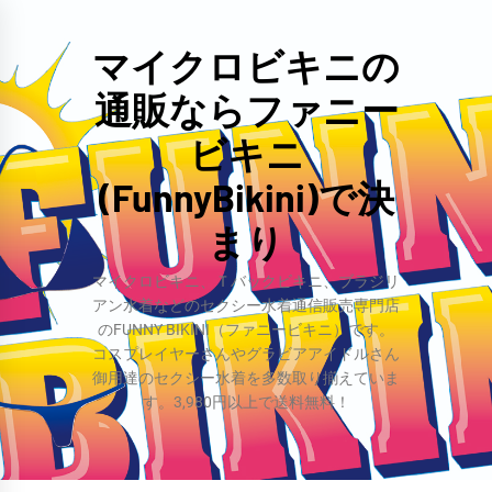
コ
ン
マイクロビキニの
テ
通販ならファニー
ン
ツ
ビキニ
へ
(FunnyBikini)で決
ス
まり
キ
ッ
マイクロビキニ、Ｔバックビキニ、ブラジリ
プ
アン水着などのセクシー水着通信販売専門店
のFUNNY BIKINI（ファニービキニ）です。
コスプレイヤーさんやグラビアアイドルさん
御用達のセクシー水着を多数取り揃えていま
す。3,980円以上で送料無料！