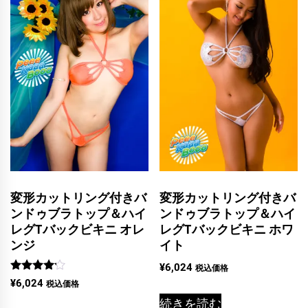
変形カットリング付きバ
変形カットリング付きバ
ンドゥブラトップ＆ハイ
ンドゥブラトップ＆ハイ
レグTバックビキニ オレ
レグTバックビキニ ホワ
ンジ
イト
¥
6,024
税込価格
5段階中
¥
6,024
税込価格
4.00
の評価
続きを読む