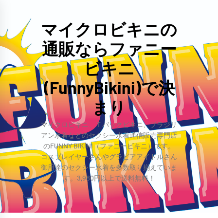
コ
ン
マイクロビキニの
テ
通販ならファニー
ン
ツ
ビキニ
へ
(FunnyBikini)で決
ス
まり
キ
ッ
マイクロビキニ、Ｔバックビキニ、ブラジリ
プ
アン水着などのセクシー水着通信販売専門店
のFUNNY BIKINI（ファニービキニ）です。
コスプレイヤーさんやグラビアアイドルさん
御用達のセクシー水着を多数取り揃えていま
す。3,980円以上で送料無料！