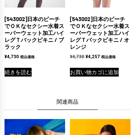
[543002]日本のビーチ
[543002]日本のビーチ
でＯＫなセクシー水着ス
でＯＫなセクシー水着ス
ーパーウェット加工ハイ
ーパーウェット加工ハイ
レグＴバックビキニ / ブ
レグＴバックビキニ / オ
ラック
レンジ
元
現
¥
4,730
¥
4,730
¥
4,257
税込価格
税込価格
の
在
価
の
続きを読む
お買い物カゴに追加
格
価
は
格
¥4,730
は
で
¥4,257
関連商品
し
で
た。
す。