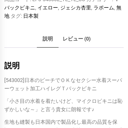
バックビキニ
,
イエロー
,
ジェシカ杏里
,
ラポーム
,
無
地
タグ:
日本製
説明
レビュー (0)
説明
[543002]日本のビーチでＯＫなセクシー水着スーパ
ーウェット加工ハイレグＴバックビキニ
「小さ目の水着を着たいけど、マイクロビキニは恥
ずかしいな～」と言う貴女に朗報です♪
生地も縫製も日本国内で製品化し最高の品質を保