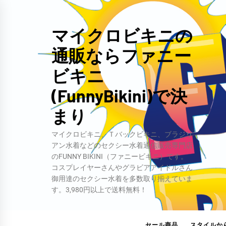
コ
ン
マイクロビキニの
テ
通販ならファニー
ン
ツ
ビキニ
へ
(FunnyBikini)で決
ス
キ
まり
ッ
マイクロビキニ、Ｔバックビキニ、ブラジリ
プ
アン水着などのセクシー水着通信販売専門店
のFUNNY BIKINI（ファニービキニ）です。
コスプレイヤーさんやグラビアアイドルさん
御用達のセクシー水着を多数取り揃えていま
す。3,980円以上で送料無料！
セール商品
スタイルか