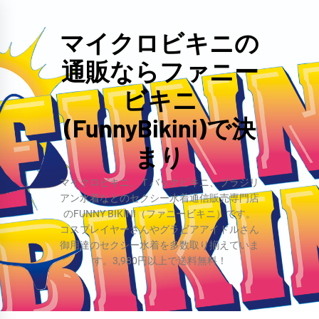
コ
ン
マイクロビキニの
テ
通販ならファニー
ン
ツ
ビキニ
へ
(FunnyBikini)で決
ス
まり
キ
ッ
マイクロビキニ、Ｔバックビキニ、ブラジリ
プ
アン水着などのセクシー水着通信販売専門店
のFUNNY BIKINI（ファニービキニ）です。
コスプレイヤーさんやグラビアアイドルさん
御用達のセクシー水着を多数取り揃えていま
す。3,980円以上で送料無料！