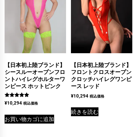
【日本初上陸ブランド】
【日本初上陸ブランド】
シースルーオープンフロ
フロントクロスオープン
ントハイレグホルターワ
クロッチハイレグワンピ
ンピース ホットピンク
ース レッド
¥
10,294
税込価格
5段階中
¥
10,294
税込価格
5.00
の評価
続きを読む
お買い物カゴに追加