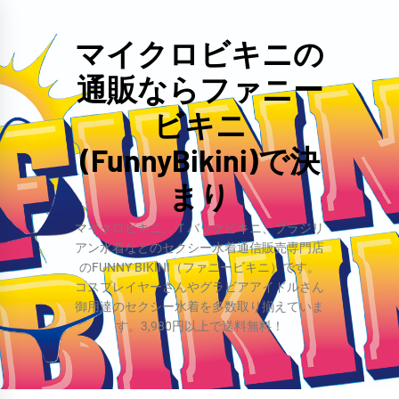
コ
ン
マイクロビキニの
テ
通販ならファニー
ン
ツ
ビキニ
へ
(FunnyBikini)で決
ス
まり
キ
ッ
マイクロビキニ、Ｔバックビキニ、ブラジリ
プ
アン水着などのセクシー水着通信販売専門店
のFUNNY BIKINI（ファニービキニ）です。
コスプレイヤーさんやグラビアアイドルさん
御用達のセクシー水着を多数取り揃えていま
す。3,980円以上で送料無料！