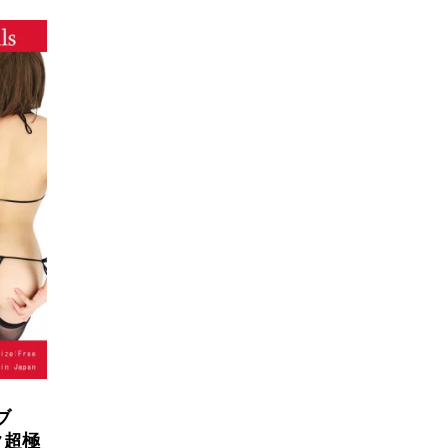
ブ
ク超極