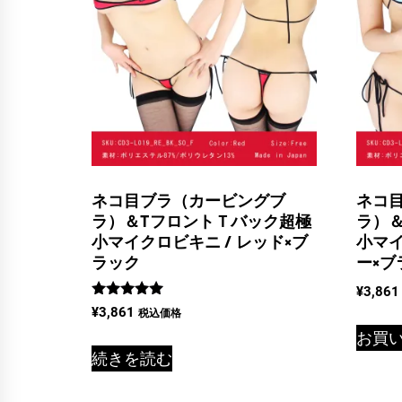
ネコ目ブラ（カービングブ
ネコ
ラ）＆TフロントＴバック超極
ラ）
小マイクロビキニ / レッド×ブ
小マイ
ラック
ー×ブ
¥
3,861
5段階中
¥
3,861
税込価格
5.00
の評価
お買
続きを読む