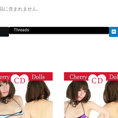
イ
品に含まれません。
ム
グ
リ
Threads
ー
ン
×
ブ
ラ
ッ
ク
個