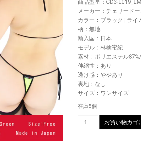
商品型番：CD3-L019_LM
メーカー：チェリードー
カラー：ブラック | ラ
柄：無地
輸入国：日本
モデル：林檎蜜紀
素材：ポリエステル87%
伸縮性：あり
透け感：ややあり
裏地：なし
サイズ：ワンサイズ
在庫5個
ネ
お買い物カゴ
コ
目