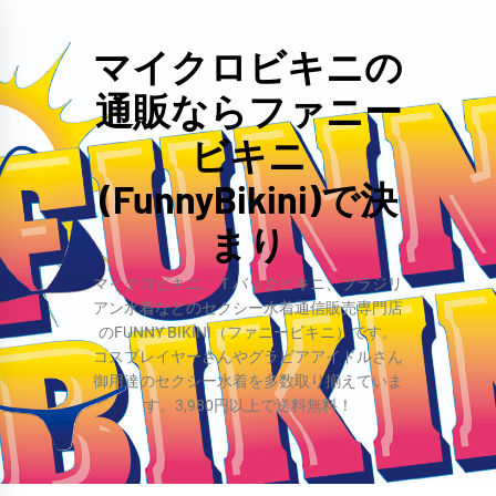
コ
ン
マイクロビキニの
テ
通販ならファニー
ン
ツ
ビキニ
へ
(FunnyBikini)で決
ス
まり
キ
ッ
マイクロビキニ、Ｔバックビキニ、ブラジリ
プ
アン水着などのセクシー水着通信販売専門店
のFUNNY BIKINI（ファニービキニ）です。
コスプレイヤーさんやグラビアアイドルさん
御用達のセクシー水着を多数取り揃えていま
す。3,980円以上で送料無料！