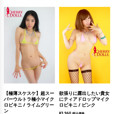
【極薄スケスケ】超スー
欲張りに露出したい貴女
パーウルトラ極小マイク
にティアドロップマイク
ロビキニ / ライムグリー
ロビキニ / ピンク
ン
¥
3,960
税込価格