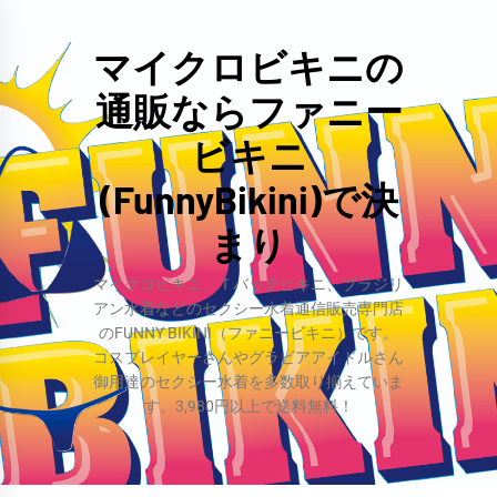
コ
ン
マイクロビキニの
テ
通販ならファニー
ン
ツ
ビキニ
へ
(FunnyBikini)で決
ス
まり
キ
ッ
マイクロビキニ、Ｔバックビキニ、ブラジリ
プ
アン水着などのセクシー水着通信販売専門店
のFUNNY BIKINI（ファニービキニ）です。
コスプレイヤーさんやグラビアアイドルさん
御用達のセクシー水着を多数取り揃えていま
す。3,980円以上で送料無料！