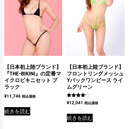
【日本初上陸ブランド】
【日本初上陸ブランド】
『THE-BIKINI』の定番マ
フロントリングメッシュ
イクロビキニセット ブ
Yバックワンピース ライ
ラック
ムグリーン
¥
11,746
税込価格
5段階中
¥
12,041
税込価格
4.00
の評価
続きを読む
続きを読む