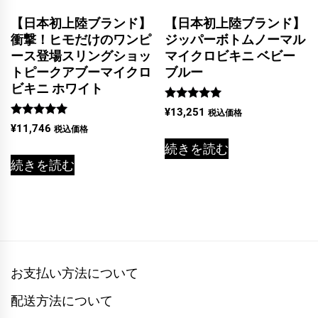
【日本初上陸ブランド】
【日本初上陸ブランド】
衝撃！ヒモだけのワンピ
ジッパーボトムノーマル
ース登場スリングショッ
マイクロビキニ ベビー
トピークアブーマイクロ
ブルー
ビキニ ホワイト
5段階中
¥
13,251
税込価格
5.00
5段階中
¥
11,746
税込価格
の評価
5.00
の評価
続きを読む
続きを読む
お支払い方法について
配送方法について