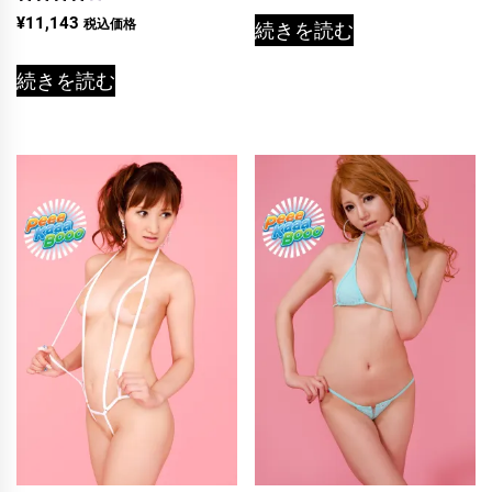
5段階中
¥
11,143
税込価格
続きを読む
4.00
の評価
続きを読む