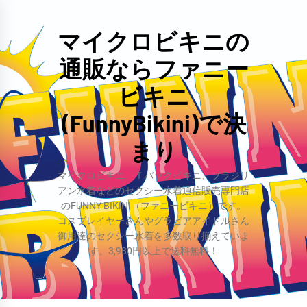
コ
ン
マイクロビキニの
テ
通販ならファニー
ン
ツ
ビキニ
へ
(FunnyBikini)で決
ス
まり
キ
ッ
マイクロビキニ、Ｔバックビキニ、ブラジリ
プ
アン水着などのセクシー水着通信販売専門店
のFUNNY BIKINI（ファニービキニ）です。
コスプレイヤーさんやグラビアアイドルさん
御用達のセクシー水着を多数取り揃えていま
す。3,980円以上で送料無料！