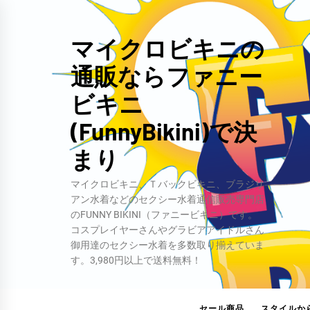
コ
ン
マイクロビキニの
テ
通販ならファニー
ン
ツ
ビキニ
へ
(FunnyBikini)で決
ス
キ
まり
ッ
マイクロビキニ、Ｔバックビキニ、ブラジリ
プ
アン水着などのセクシー水着通信販売専門店
のFUNNY BIKINI（ファニービキニ）です。
コスプレイヤーさんやグラビアアイドルさん
御用達のセクシー水着を多数取り揃えていま
す。3,980円以上で送料無料！
セール商品
スタイルか