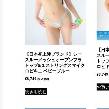
【日
【日本初上陸ブランド】シー
スル
スルーメッシュオープンブラ
トッ
トップ&１ストリングスマイク
ロビキ
ロビキニ ベビーブルー
¥
8,749
¥
8,749
税込価格
お買
続きを読む