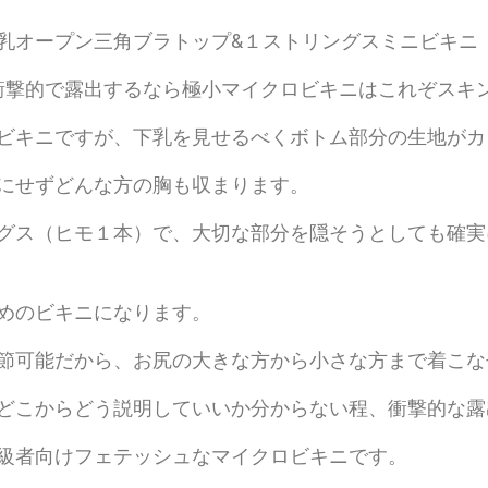
乳オープン三角ブラトップ&１ストリングスミニビキニ
衝撃的で露出するなら極小マイクロビキニはこれぞスキ
ビキニですが、下乳を見せるべくボトム部分の生地がカ
にせずどんな方の胸も収まります。
グス（ヒモ１本）で、大切な部分を隠そうとしても確実
めのビキニになります。
節可能だから、お尻の大きな方から小さな方まで着こな
どこからどう説明していいか分からない程、衝撃的な露
級者向けフェテッシュなマイクロビキニです。