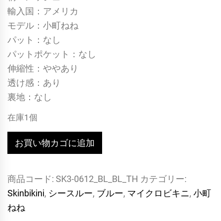
輸入国：アメリカ
モデル：小町ねね
パット：なし
パットポケット：なし
伸縮性：ややあり
透け感：あり
裏地：なし
在庫1個
【日
お買い物カゴに追加
本
初
商品コード:
SK3-0612_BL_BL_TH
カテゴリー:
上
Skinbikini
,
シースルー
,
ブルー
,
マイクロビキニ
,
小町
陸
ねね
ブ