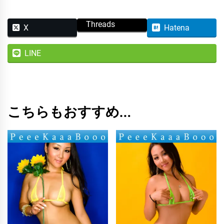
ロ
Threads
ッ
X
Hatena
プ
LINE
Ｇ
ス
ト
マ
こちらもおすすめ…
イ
ク
ロ
ビ
キ
ニ
ブ
ル