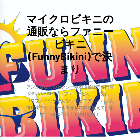
コ
ン
マイクロビキニの
テ
通販ならファニー
ン
ツ
ビキニ
へ
(FunnyBikini)で決
ス
まり
キ
ッ
マイクロビキニ、Ｔバックビキニ、ブラジリ
プ
アン水着などのセクシー水着通信販売専門店
のFUNNY BIKINI（ファニービキニ）です。
コスプレイヤーさんやグラビアアイドルさん
御用達のセクシー水着を多数取り揃えていま
す。3,980円以上で送料無料！