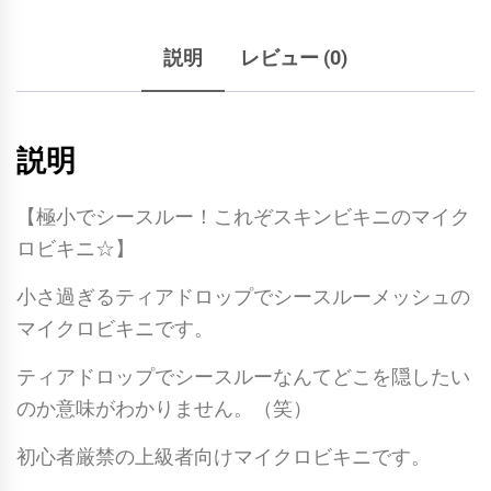
ラ
ン
説明
レビュー (0)
ド】
シ
ー
説明
ス
ル
【極小でシースルー！これぞスキンビキニのマイク
ー
ロビキニ☆】
メ
ッ
小さ過ぎるティアドロップでシースルーメッシュの
シ
マイクロビキニです。
ュ
ティアドロップでシースルーなんてどこを隠したい
テ
のか意味がわかりません。（笑）
ィ
ア
初心者厳禁の上級者向けマイクロビキニです。
ド