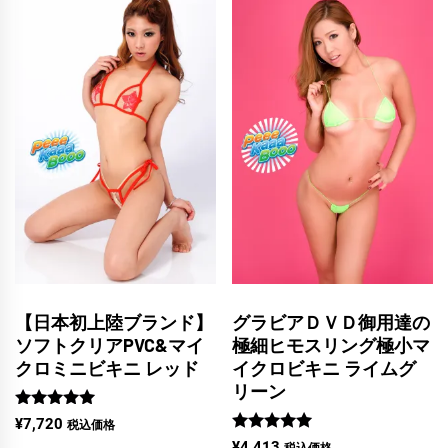
【日本初上陸ブランド】
グラビアＤＶＤ御用達の
ソフトクリアPVC&マイ
極細ヒモスリング極小マ
クロミニビキニ レッド
イクロビキニ ライムグ
リーン
5段階中
¥
7,720
税込価格
5.00
5段階中
¥
4,413