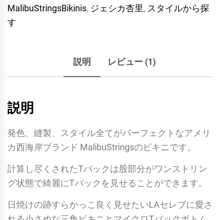
MalibuStringsBikinis
,
ジェシカ杏里
,
スタイルから探
す
説明
レビュー (1)
説明
発色、縫製、スタイル全てがパーフェクトなアメリ
カ西海岸ブランド MalibuStringsのビキニです。
計算し尽くされたTバックは股部分がワンストリン
グ状態で綺麗にTバックを見せることができます。
日焼けの跡すらかっこ良く見せたいLAセレブに愛さ
れる小さめな三角ビキニとマイクロTバックボトム