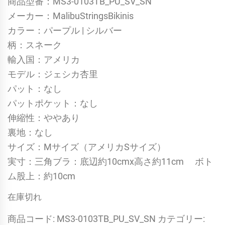
商品型番：MS3-0103TB_PU_SV_SN
メーカー：MalibuStringsBikinis
カラー：パープル | シルバー
柄：スネーク
輸入国：アメリカ
モデル：ジェシカ杏里
パット：なし
パットポケット：なし
伸縮性：ややあり
裏地：なし
サイズ：Mサイズ（アメリカSサイズ）
実寸：三角ブラ：底辺約10cmx高さ約11cm ボト
ム股上：約10cm
在庫切れ
商品コード:
MS3-0103TB_PU_SV_SN
カテゴリー: