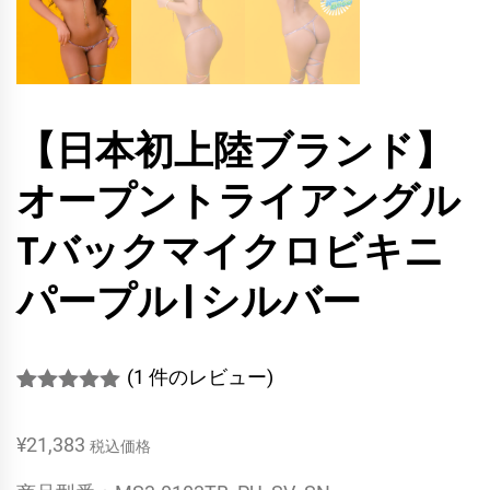
【日本初上陸ブランド】
オープントライアングル
Tバックマイクロビキニ
パープル | シルバー
(
1
件のレビュー)
1
件の利用者
評価に基づ
¥
21,383
く5段階評
税込価格
価のうち、
5.00
点