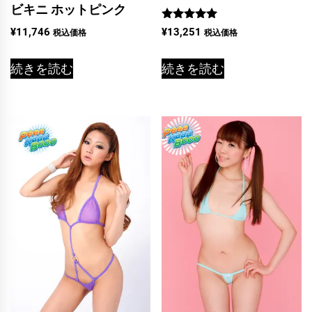
ビキニ ホットピンク
5段階中
¥
11,746
¥
13,251
税込価格
税込価格
5.00
の評価
続きを読む
続きを読む