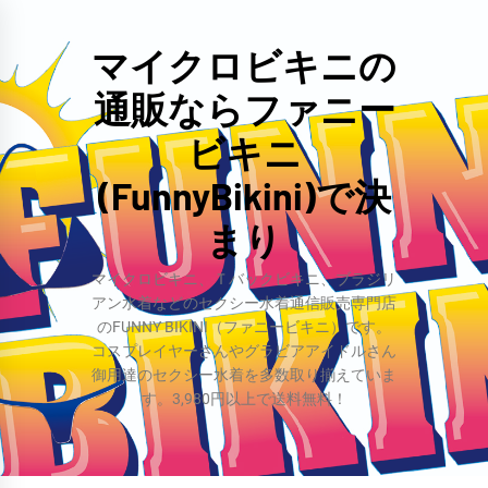
コ
ン
マイクロビキニの
テ
通販ならファニー
ン
ツ
ビキニ
へ
(FunnyBikini)で決
ス
まり
キ
ッ
マイクロビキニ、Ｔバックビキニ、ブラジリ
プ
アン水着などのセクシー水着通信販売専門店
のFUNNY BIKINI（ファニービキニ）です。
コスプレイヤーさんやグラビアアイドルさん
御用達のセクシー水着を多数取り揃えていま
す。3,980円以上で送料無料！