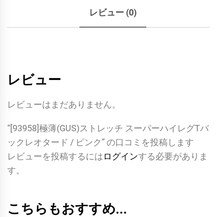
ッ
レビュー (0)
チ
ス
ー
パ
ー
レビュー
ハ
イ
レビューはまだありません。
レ
“[93958]極薄(GUS)ストレッチ スーパーハイレグTバ
グ
ックレオタード / ピンク” の口コミを投稿します
T
レビューを投稿するには
ログイン
する必要がありま
バ
す。
ッ
ク
レ
こちらもおすすめ…
オ