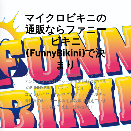
コ
ン
マイクロビキニの
テ
通販ならファニー
ン
ツ
ビキニ
へ
(FunnyBikini)で決
ス
まり
キ
ッ
マイクロビキニ、Ｔバックビキニ、ブラジリ
プ
アン水着などのセクシー水着通信販売専門店
のFUNNY BIKINI（ファニービキニ）です。
コスプレイヤーさんやグラビアアイドルさん
御用達のセクシー水着を多数取り揃えていま
す。3,980円以上で送料無料！