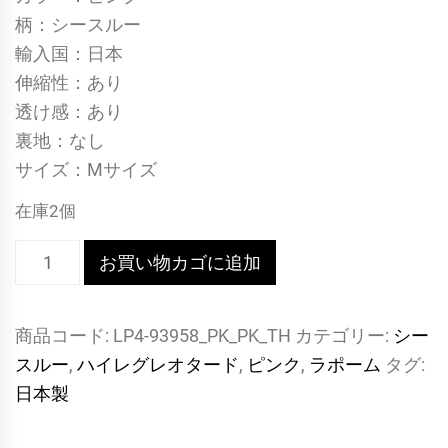
柄：シースルー
輸入国：日本
伸縮性：あり
透け感：あり
裏地：なし
サイズ：Mサイズ
在庫2個
[93958]
お買い物カゴに追加
極
薄
商品コード:
LP4-93958_PK_PK_TH
カテゴリー:
シー
(GUS)
スルー
,
ハイレグレオタード
,
ピンク
,
ラポーム
タグ:
ス
日本製
ト
レ