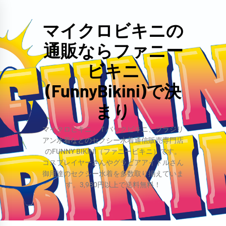
コ
ン
マイクロビキニの
テ
通販ならファニー
ン
ツ
ビキニ
へ
(FunnyBikini)で決
ス
まり
キ
ッ
マイクロビキニ、Ｔバックビキニ、ブラジリ
プ
アン水着などのセクシー水着通信販売専門店
のFUNNY BIKINI（ファニービキニ）です。
コスプレイヤーさんやグラビアアイドルさん
御用達のセクシー水着を多数取り揃えていま
す。3,980円以上で送料無料！