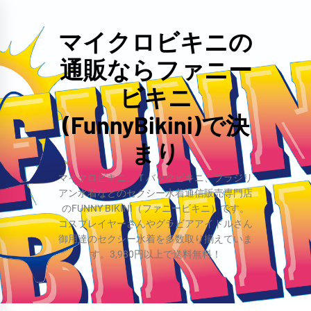
コ
ン
マイクロビキニの
テ
通販ならファニー
ン
ツ
ビキニ
へ
(FunnyBikini)で決
ス
まり
キ
ッ
マイクロビキニ、Ｔバックビキニ、ブラジリ
プ
アン水着などのセクシー水着通信販売専門店
のFUNNY BIKINI（ファニービキニ）です。
コスプレイヤーさんやグラビアアイドルさん
御用達のセクシー水着を多数取り揃えていま
す。3,980円以上で送料無料！