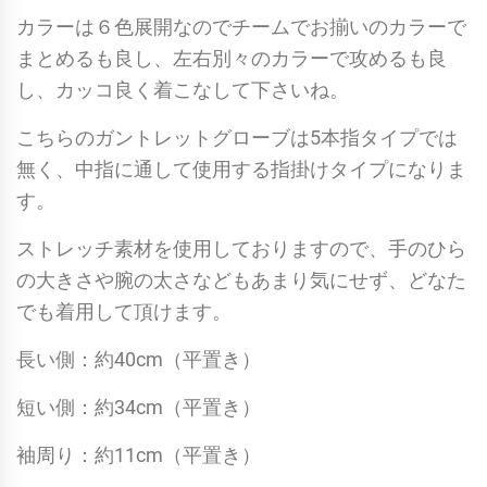
ト
カラーは６色展開なのでチームでお揃いのカラーで
レ
まとめるも良し、左右別々のカラーで攻めるも良
ッ
し、カッコ良く着こなして下さいね。
ト
グ
こちらのガントレットグローブは5本指タイプでは
ロ
無く、中指に通して使用する指掛けタイプになりま
ー
す。
ブ
ストレッチ素材を使用しておりますので、手のひら
/
の大きさや腕の太さなどもあまり気にせず、どなた
シ
でも着用して頂けます。
ル
バ
長い側：約40cm（平置き）
ー
短い側：約34cm（平置き）
個
袖周り：約11cm（平置き）