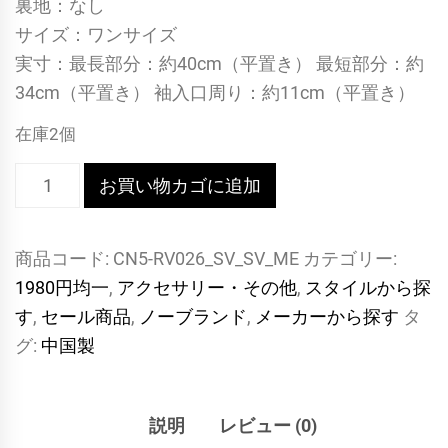
裏地：なし
サイズ：ワンサイズ
実寸：最長部分：約40cm（平置き） 最短部分：約
34cm（平置き） 袖入口周り：約11cm（平置き）
在庫2個
【フ
お買い物カゴに追加
ェ
テ
商品コード:
CN5-RV026_SV_SV_ME
カテゴリー:
ィ
1980円均一
,
アクセサリー・その他
,
スタイルから探
ッ
す
,
セール商品
,
ノーブランド
,
メーカーから探す
タ
シ
グ:
中国製
ュ
ア
イ
説明
レビュー (0)
テ