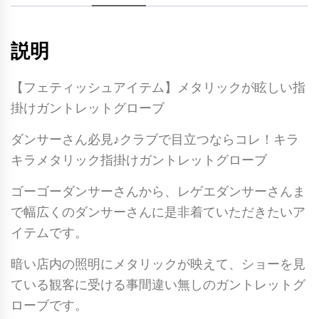
ム】
メ
説明
タ
リ
【フェティッシュアイテム】メタリックが眩しい指
ッ
掛けガントレットグローブ
ク
が
ダンサーさん必見♪クラブで目立つならコレ！キラ
眩
キラメタリック指掛けガントレットグローブ
し
ゴーゴーダンサーさんから、レゲエダンサーさんま
い
で幅広くのダンサーさんに是非着ていただきたいア
指
イテムです。
掛
け
暗い店内の照明にメタリックが映えて、ショーを見
ガ
ている観客に受ける事間違い無しのガントレットグ
ン
ローブです。