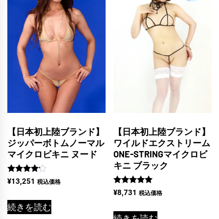
【日本初上陸ブランド】
【日本初上陸ブランド】
ジッパーボトムノーマル
ワイルドエクストリーム
マイクロビキニ ヌード
ONE-STRINGマイクロビ
キニ ブラック
5段階中
¥
13,251
税込価格
4.00
5段階中
¥
8,731
税込価格
の評価
5.00
の評価
続きを読む
続きを読む