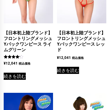
【日本初上陸ブランド】
【日本初上陸ブランド】
フロントリングメッシュ
フロントリングメッシュ
Yバックワンピース ライ
Yバックワンピース レッ
ムグリーン
ド
¥
12,041
税込価格
5段階中
¥
12,041
税込価格
4.00
の評価
続きを読む
続きを読む