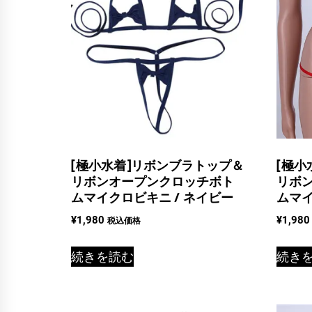
[極小水着]リボンブラトップ＆
[極小
リボンオープンクロッチボト
リボ
ムマイクロビキニ / ネイビー
ムマイ
¥
1,980
¥
1,980
税込価格
続きを読む
続き