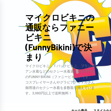
コ
ン
マイクロビキニの
テ
通販ならファニー
ン
ツ
ビキニ
へ
(FunnyBikini)で決
ス
キ
まり
ッ
マイクロビキニ、Ｔバックビキニ、ブラジリ
プ
アン水着などのセクシー水着通信販売専門店
のFUNNY BIKINI（ファニービキニ）です。
コスプレイヤーさんやグラビアアイドルさん
御用達のセクシー水着を多数取り揃えていま
す。3,980円以上で送料無料！
セール商品
スタイルか