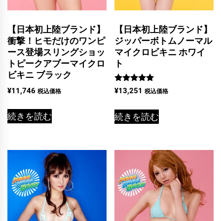
【日本初上陸ブランド】
【日本初上陸ブランド】
衝撃！ヒモだけのワンピ
ジッパーボトムノーマル
ース登場スリングショッ
マイクロビキニ ホワイ
トピークアブーマイクロ
ト
ビキニ ブラック
5段階中
¥
11,746
¥
13,251
税込価格
税込価格
5.00
の評価
続きを読む
続きを読む