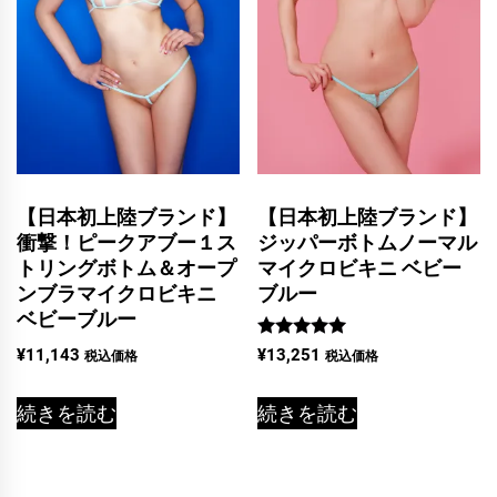
【日本初上陸ブランド】
【日本初上陸ブランド】
衝撃！ピークアブー１ス
ジッパーボトムノーマル
トリングボトム＆オープ
マイクロビキニ ベビー
ンブラマイクロビキニ
ブルー
ベビーブルー
5段階中
¥
11,143
¥
13,251
税込価格
税込価格
5.00
の評価
続きを読む
続きを読む