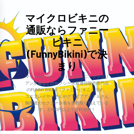
コ
ン
マイクロビキニの
テ
通販ならファニー
ン
ツ
ビキニ
へ
(FunnyBikini)で決
ス
まり
キ
ッ
マイクロビキニ、Ｔバックビキニ、ブラジリ
プ
アン水着などのセクシー水着通信販売専門店
のFUNNY BIKINI（ファニービキニ）です。
コスプレイヤーさんやグラビアアイドルさん
御用達のセクシー水着を多数取り揃えていま
す。3,980円以上で送料無料！