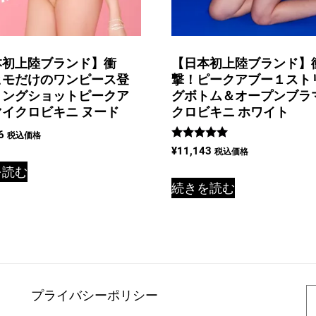
本初上陸ブランド】衝
【日本初上陸ブランド】
ヒモだけのワンピース登
撃！ピークアブー１スト
リングショットピークア
グボトム＆オープンブラ
イクロビキニ ヌード
クロビキニ ホワイト
6
税込価格
5段階中
¥
11,143
税込価格
5.00
の評価
を読む
続きを読む
プライバシーポリシー