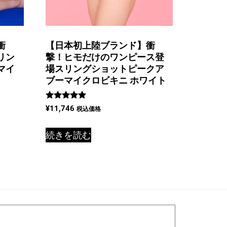
衝
【日本初上陸ブランド】衝
リン
撃！ヒモだけのワンピース登
マイ
場スリングショットピークア
ブーマイクロビキニ ホワイト
5段階中
¥
11,746
税込価格
5.00
の評価
続きを読む