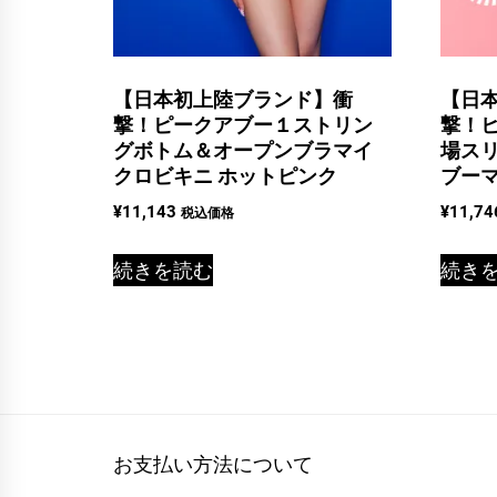
【日本初上陸ブランド】衝
【日
撃！ピークアブー１ストリン
撃！
グボトム＆オープンブラマイ
場ス
クロビキニ ホットピンク
ブーマ
¥
11,143
¥
11,74
税込価格
続きを読む
続き
お支払い方法について