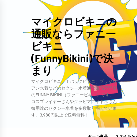
コ
ン
マイクロビキニの
テ
通販ならファニー
ン
ツ
ビキニ
へ
(FunnyBikini)で決
ス
キ
まり
ッ
マイクロビキニ、Ｔバックビキニ、ブラジリ
プ
アン水着などのセクシー水着通信販売専門店
のFUNNY BIKINI（ファニービキニ）です。
コスプレイヤーさんやグラビアアイドルさん
御用達のセクシー水着を多数取り揃えていま
す。3,980円以上で送料無料！
セール商品
スタイルか