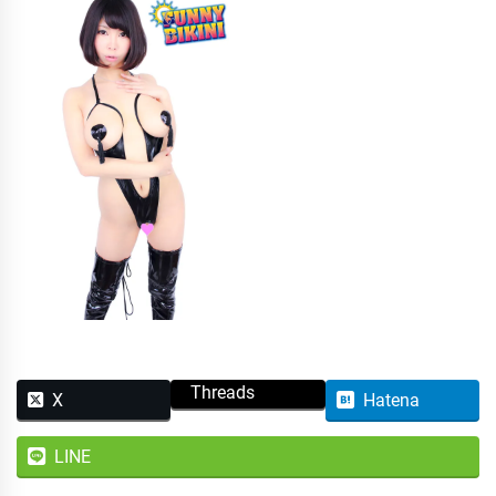
Threads
X
Hatena
LINE