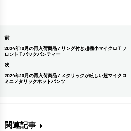
投
前
稿
2024年10月の再入荷商品 / リング付き超極小マイクロＴフ
前
ロントＴバックパンティー
ナ
の
次
投
ビ
稿:
2024年10月の再入荷商品 / メタリックが眩しい超マイクロ
次
ゲ
ミニメタリックホットパンツ
の
ー
投
シ
稿:
ョ
ン
関連記事