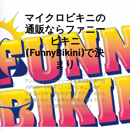
コ
ン
マイクロビキニの
テ
通販ならファニー
ン
ツ
ビキニ
へ
(FunnyBikini)で決
ス
まり
キ
ッ
マイクロビキニ、Ｔバックビキニ、ブラジリ
プ
アン水着などのセクシー水着通信販売専門店
のFUNNY BIKINI（ファニービキニ）です。
コスプレイヤーさんやグラビアアイドルさん
御用達のセクシー水着を多数取り揃えていま
す。3,980円以上で送料無料！