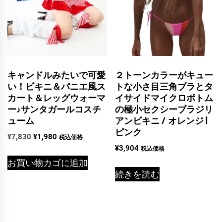
キャンドルみたいで可愛
２トーンカラーがキュー
い！ビキニ＆パニエ風ス
トな小さ目三角ブラとタ
カート＆レッグウォーマ
イサイドマイクロボトム
ー♪サンタガールコスチ
の極小セクシーブラジリ
ューム
アンビキニ / オレンジ |
ピンク
元
現
¥
7,830
¥
1,980
税込価格
の
在
¥
3,904
税込価格
価
の
お買い物カゴに追加
格
価
続きを読む
は
格
¥7,830
は
で
¥1,980
し
で