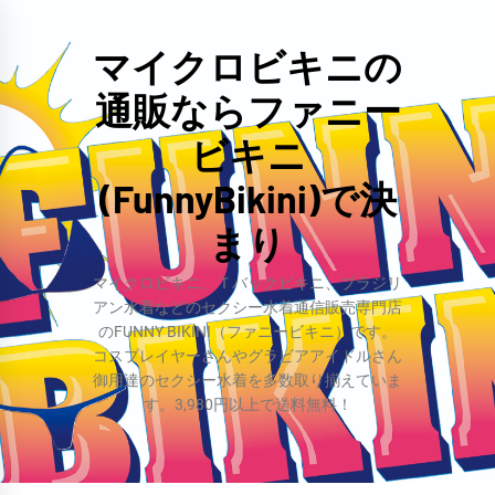
コ
ン
マイクロビキニの
テ
通販ならファニー
ン
ツ
ビキニ
へ
(FunnyBikini)で決
ス
まり
キ
ッ
マイクロビキニ、Ｔバックビキニ、ブラジリ
プ
アン水着などのセクシー水着通信販売専門店
のFUNNY BIKINI（ファニービキニ）です。
コスプレイヤーさんやグラビアアイドルさん
御用達のセクシー水着を多数取り揃えていま
す。3,980円以上で送料無料！