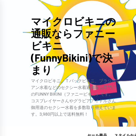
コ
ン
マイクロビキニの
テ
通販ならファニー
ン
ツ
ビキニ
へ
(FunnyBikini)で決
ス
キ
まり
ッ
マイクロビキニ、Ｔバックビキニ、ブラジリ
プ
アン水着などのセクシー水着通信販売専門店
のFUNNY BIKINI（ファニービキニ）です。
コスプレイヤーさんやグラビアアイドルさん
御用達のセクシー水着を多数取り揃えていま
す。3,980円以上で送料無料！
セール商品
スタイルか