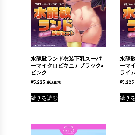
水龍敬ランド衣装下乳スーパ
水龍
ーマイクロビキニ / ブラック×
ーマイ
ピンク
ライ
¥
5,225
¥
5,225
税込価格
続きを読む
続き