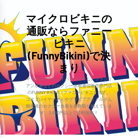
コ
ン
マイクロビキニの
テ
通販ならファニー
ン
ツ
ビキニ
へ
(FunnyBikini)で決
ス
まり
キ
ッ
マイクロビキニ、Ｔバックビキニ、ブラジリ
プ
アン水着などのセクシー水着通信販売専門店
のFUNNY BIKINI（ファニービキニ）です。
コスプレイヤーさんやグラビアアイドルさん
御用達のセクシー水着を多数取り揃えていま
す。3,980円以上で送料無料！