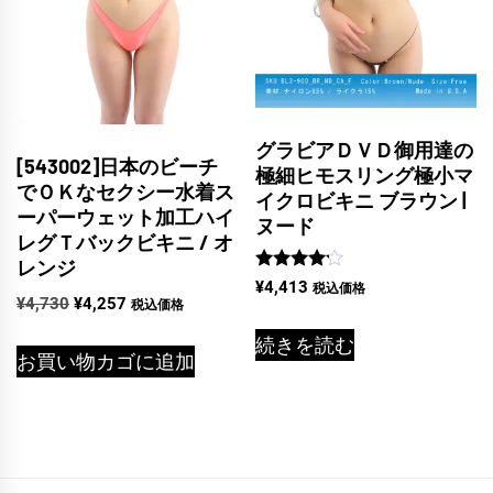
グラビアＤＶＤ御用達の
[543002]日本のビーチ
極細ヒモスリング極小マ
でＯＫなセクシー水着ス
イクロビキニ ブラウン |
ーパーウェット加工ハイ
ヌード
レグＴバックビキニ / オ
レンジ
5段階中
¥
4,413
税込価格
4.00
元
現
¥
4,730
¥
4,257
税込価格
の評価
の
在
続きを読む
価
の
お買い物カゴに追加
格
価
は
格
¥4,730
は
で
¥4,257
し
で