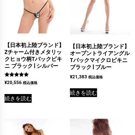
【日本初上陸ブランド】
【日本初上陸ブランド】
Zチャーム付きメタリッ
オープントライアングル
クヒョウ柄Tバックビキ
Tバックマイクロビキニ
ニ ブラック | シルバー
ブラック | ブルー
¥
21,383
税込価格
5段階中
¥
20,556
税込価格
5.00
の評価
続きを読む
続きを読む