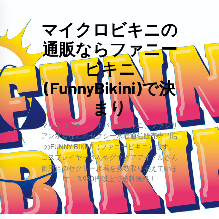
コ
ン
マイクロビキニの
テ
通販ならファニー
ン
ツ
ビキニ
へ
(FunnyBikini)で決
ス
まり
キ
ッ
マイクロビキニ、Ｔバックビキニ、ブラジリ
プ
アン水着などのセクシー水着通信販売専門店
のFUNNY BIKINI（ファニービキニ）です。
コスプレイヤーさんやグラビアアイドルさん
御用達のセクシー水着を多数取り揃えていま
す。3,980円以上で送料無料！