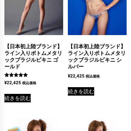
【日本初上陸ブランド】
【日本初上陸ブランド】
ライン入りボトムメタリ
ライン入りボトムメタリ
ックブラジルビキニ ゴ
ックブラジルビキニ シ
ールド
ルバー
¥
22,425
税込価格
5段階中
¥
22,425
税込価格
5.00
の評価
続きを読む
続きを読む