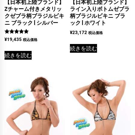
【日本初上陸ブランド】
【日本初上陸ブランド】
Zチャーム付きメタリッ
ライン入りボトムゼブラ
クゼブラ柄ブラジルビキ
柄ブラジルビキニ ブラ
ニ ブラック | シルバー
ック | ホワイト
¥
23,172
税込価格
5段階中
¥
19,435
税込価格
5.00
の評価
続きを読む
続きを読む